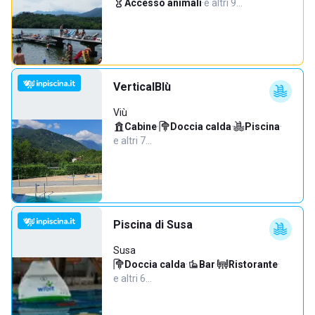
Accesso animali
·
e altri 9…
VerticalBlù
Viù
Cabine
·
Doccia calda
·
Piscina
·
e altri 7…
Piscina di Susa
Susa
Doccia calda
·
Bar
·
Ristorante
·
e altri 6…