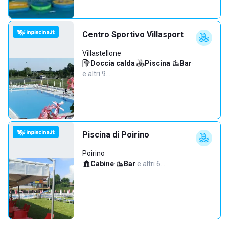
Centro Sportivo Villasport
Villastellone
Doccia calda
·
Piscina
·
Bar
·
e altri 9…
Piscina di Poirino
Poirino
Cabine
·
Bar
·
e altri 6…