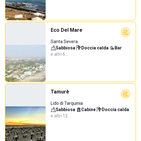
Eco Del Mare
Santa Severa
Sabbiosa
·
Doccia calda
·
Bar
·
e altri 6…
Tamurè
Lido di Tarquinia
Sabbiosa
·
Cabine
·
Doccia calda
·
e altri 12…