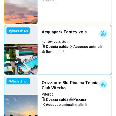
·
e altri 5…
Acquapark Fontevivola
Fontevivola, Sutri
Doccia calda
·
Accesso animali
·
Bar
·
e altri 6…
Orizzonte Blu-Piscina Tennis
Club Viterbo
Viterbo
Doccia calda
·
Piscina
·
Accesso animali
·
e altri 5…