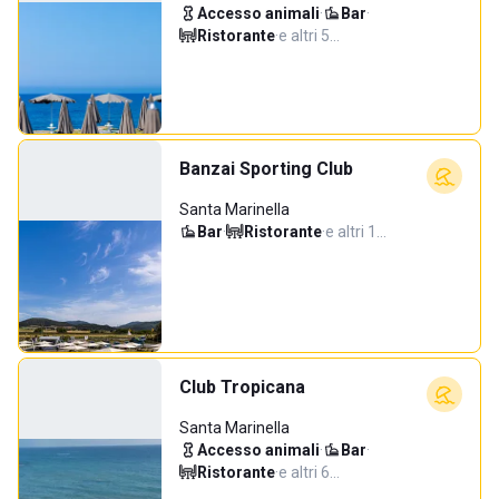
Accesso animali
·
Bar
·
Ristorante
·
e altri 5…
Banzai Sporting Club
Santa Marinella
Bar
·
Ristorante
·
e altri 1…
Club Tropicana
Santa Marinella
Accesso animali
·
Bar
·
Ristorante
·
e altri 6…