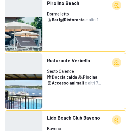
Pirolino Beach
Dormelletto
Bar
·
Ristorante
·
e altri 1…
Ristorante Verbella
Sesto Calende
Doccia calda
·
Piscina
·
Accesso animali
·
e altri 7…
Lido Beach Club Baveno
Baveno