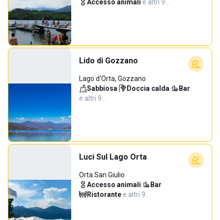
Accesso animali
·
e altri 9…
Lido di Gozzano
Lago d'Orta, Gozzano
Sabbiosa
·
Doccia calda
·
Bar
·
e altri 9…
Luci Sul Lago Orta
Orta San Giulio
Accesso animali
·
Bar
·
Ristorante
·
e altri 9…