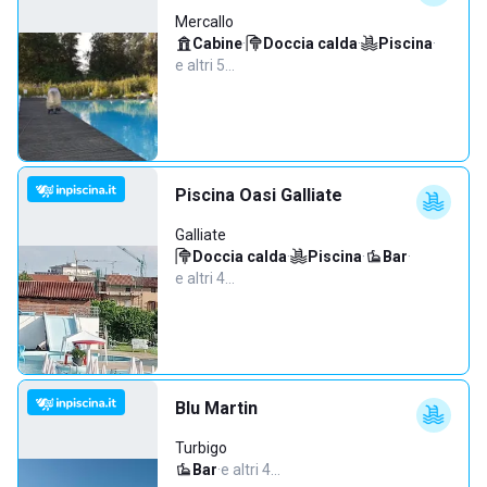
Mercallo
Cabine
·
Doccia calda
·
Piscina
·
e altri 5…
Piscina Oasi Galliate
Galliate
Doccia calda
·
Piscina
·
Bar
·
e altri 4…
Blu Martin
Turbigo
Bar
·
e altri 4…