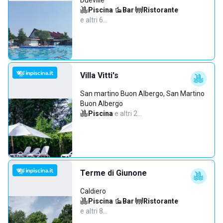
Dueville
Piscina
·
Bar
·
Ristorante
·
e altri 6…
Villa Vitti's
San martino Buon Albergo, San Martino
Buon Albergo
Piscina
·
e altri 2…
Terme di Giunone
Caldiero
Piscina
·
Bar
·
Ristorante
·
e altri 8…