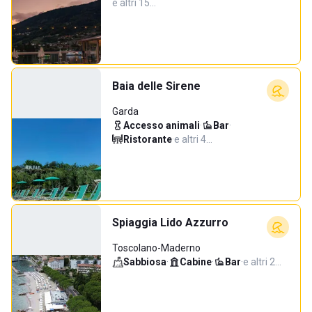
e altri 15…
Baia delle Sirene
Garda
Accesso animali
·
Bar
·
Ristorante
·
e altri 4…
Spiaggia Lido Azzurro
Toscolano-Maderno
Sabbiosa
·
Cabine
·
Bar
·
e altri 2…