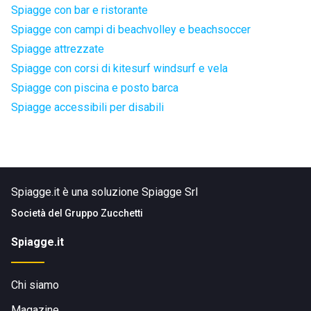
Spiagge con bar e ristorante
Spiagge con campi di beachvolley e beachsoccer
Spiagge attrezzate
Spiagge con corsi di kitesurf windsurf e vela
Spiagge con piscina e posto barca
Spiagge accessibili per disabili
Spiagge.it è una soluzione Spiagge Srl
Società del
Gruppo Zucchetti
Spiagge.it
Chi siamo
Magazine