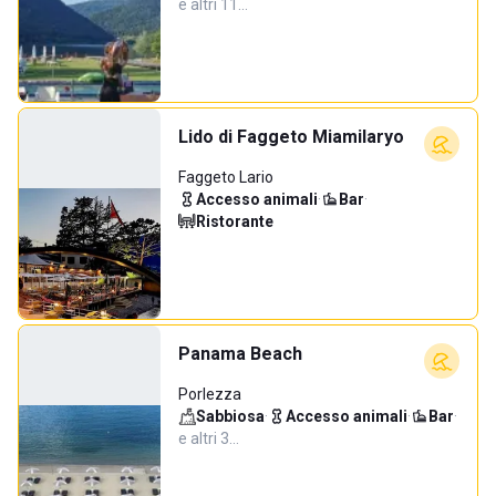
e altri 11…
Lido di Faggeto Miamilaryo
Faggeto Lario
Accesso animali
·
Bar
·
Ristorante
Panama Beach
Porlezza
Sabbiosa
·
Accesso animali
·
Bar
·
e altri 3…