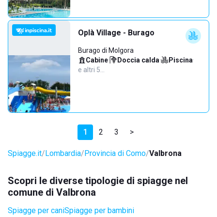
Oplà Village - Burago
Burago di Molgora
Cabine
·
Doccia calda
·
Piscina
·
e altri 5…
1
2
3
>
Spiagge.it
Lombardia
Provincia di Como
Valbrona
Scopri le diverse tipologie di spiagge nel
comune di Valbrona
Spiagge per cani
Spiagge per bambini