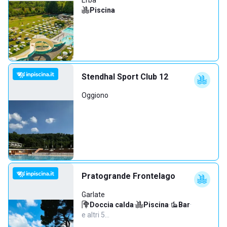
Erba
Piscina
Stendhal Sport Club 12
Oggiono
Pratogrande Frontelago
Garlate
Doccia calda
·
Piscina
·
Bar
·
e altri 5…