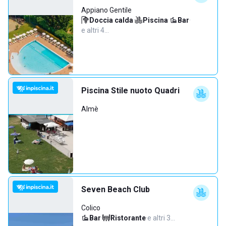
Appiano Gentile
Doccia calda
·
Piscina
·
Bar
·
e altri 4…
Piscina Stile nuoto Quadri
Almè
Seven Beach Club
Colico
Bar
·
Ristorante
·
e altri 3…