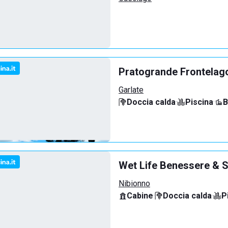
Pratogrande Frontelag
Garlate
Doccia calda
·
Piscina
·
B
Wet Life Benessere & S
Nibionno
Cabine
·
Doccia calda
·
P