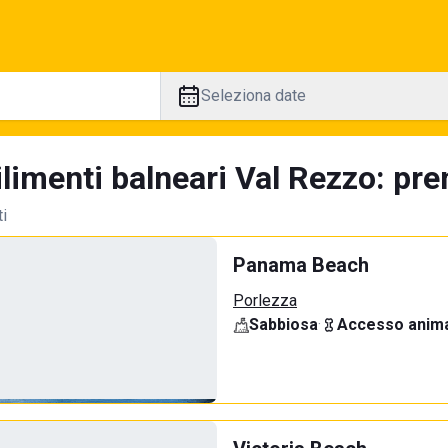
Seleziona date
limenti balneari Val Rezzo: pre
ti
Panama Beach
Porlezza
Sabbiosa
·
Accesso anima