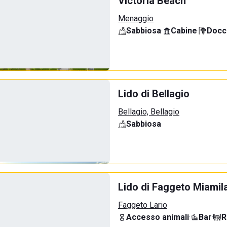
Victoria Beach
Menaggio
Sabbiosa
·
Cabine
·
Docci
Lido di Bellagio
Bellagio, Bellagio
Sabbiosa
Lido di Faggeto Miamil
Faggeto Lario
Accesso animali
·
Bar
·
R