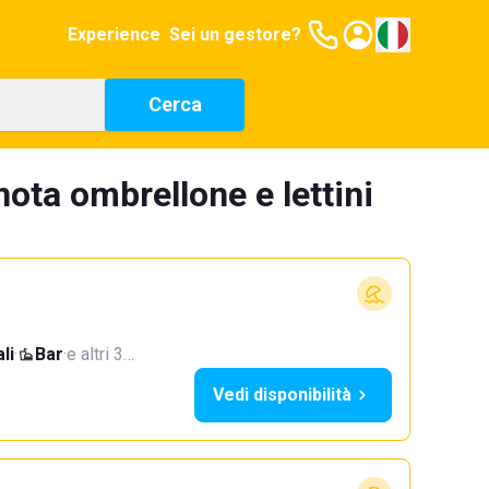
Experience
Sei un gestore?
Cerca
nota ombrellone e lettini
li
·
Bar
·
e altri 3…
Vedi disponibilità