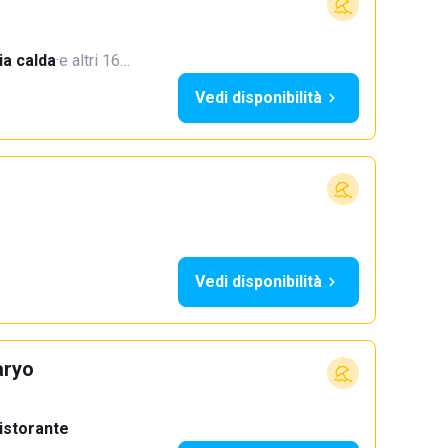
a calda
·
e altri 16…
Vedi disponibilità
Vedi disponibilità
aryo
istorante