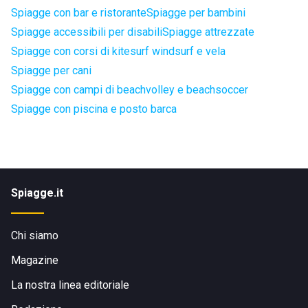
Spiagge con bar e ristorante
Spiagge per bambini
Spiagge accessibili per disabili
Spiagge attrezzate
Spiagge con corsi di kitesurf windsurf e vela
Spiagge per cani
Spiagge con campi di beachvolley e beachsoccer
Spiagge con piscina e posto barca
Spiagge.it
Chi siamo
Magazine
La nostra linea editoriale