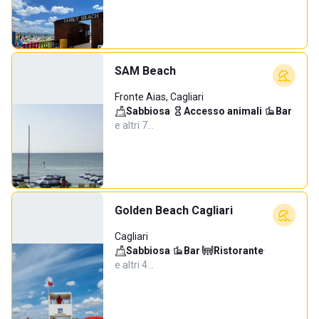
SAM Beach
Fronte Aias, Cagliari
Sabbiosa
·
Accesso animali
·
Bar
·
e altri 7…
Golden Beach Cagliari
Cagliari
Sabbiosa
·
Bar
·
Ristorante
·
e altri 4…