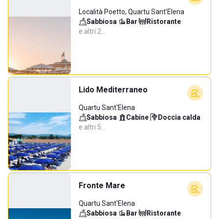
Località Poetto, Quartu Sant'Elena
Sabbiosa
·
Bar
·
Ristorante
·
e altri 2…
Lido Mediterraneo
Quartu Sant'Elena
Sabbiosa
·
Cabine
·
Doccia calda
·
e altri 5…
Fronte Mare
Quartu Sant'Elena
Sabbiosa
·
Bar
·
Ristorante
·