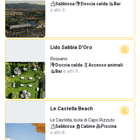
Sabbiosa
·
Doccia calda
·
Bar
·
e altri 3…
Lido Sabbia D'Oro
Rossano
Doccia calda
·
Accesso animali
·
Bar
·
e altri 9…
Le Castella Beach
Le Castella, Isola di Capo Rizzuto
Sabbiosa
·
Cabine
·
Piscina
·
e altri 8…