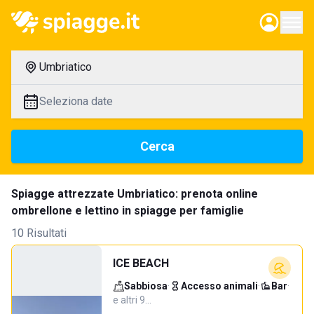
Umbriatico
Seleziona date
Cerca
Spiagge attrezzate Umbriatico: prenota online
ombrellone e lettino in spiagge per famiglie
10 Risultati
ICE BEACH
Sabbiosa
·
Accesso animali
·
Bar
·
e altri 9…