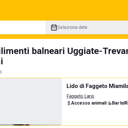
Seleziona date
ilimenti balneari Uggiate-Treva
i
ti
Lido di Faggeto Miamil
Faggeto Lario
Accesso animali
·
Bar
·
R