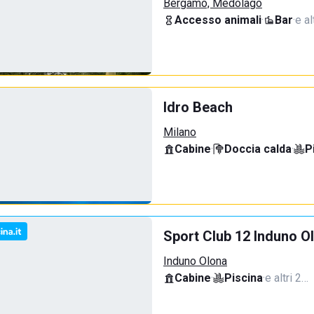
Bergamo, Medolago
Accesso animali
·
Bar
·
e al
Idro Beach
Milano
Cabine
·
Doccia calda
·
P
Sport Club 12 Induno O
Induno Olona
Cabine
·
Piscina
·
e altri 2…