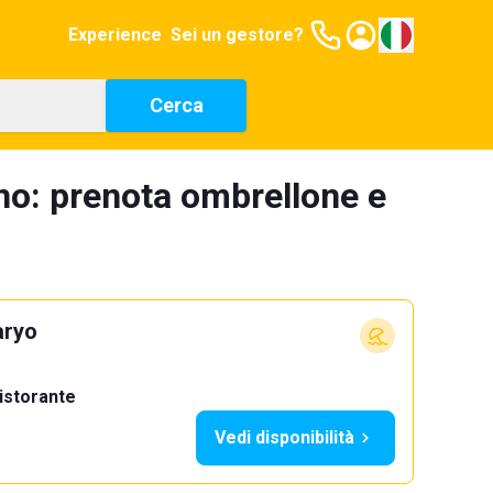
Experience
Sei un gestore?
Cerca
no: prenota ombrellone e
aryo
istorante
Vedi disponibilità