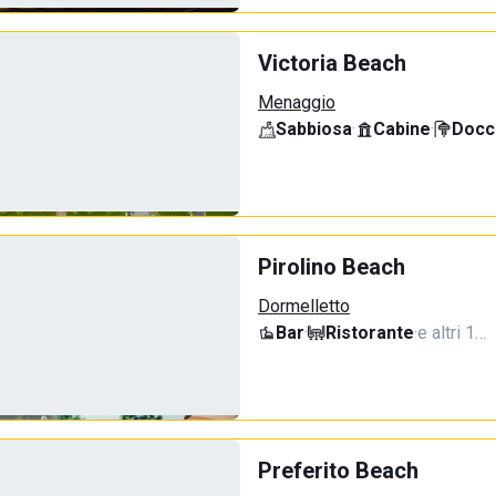
Victoria Beach
Menaggio
Sabbiosa
·
Cabine
·
Docci
Pirolino Beach
Dormelletto
Bar
·
Ristorante
·
e altri 1…
Preferito Beach