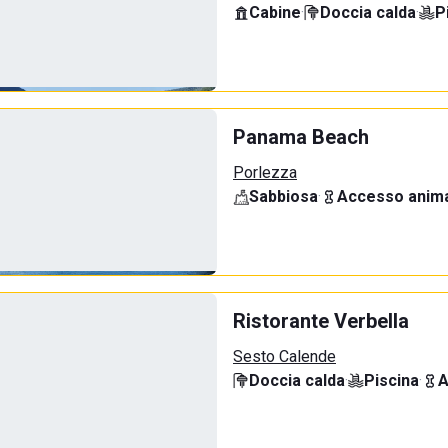
Cabine
·
Doccia calda
·
P
Panama Beach
Porlezza
Sabbiosa
·
Accesso anima
Ristorante Verbella
Sesto Calende
Doccia calda
·
Piscina
·
A