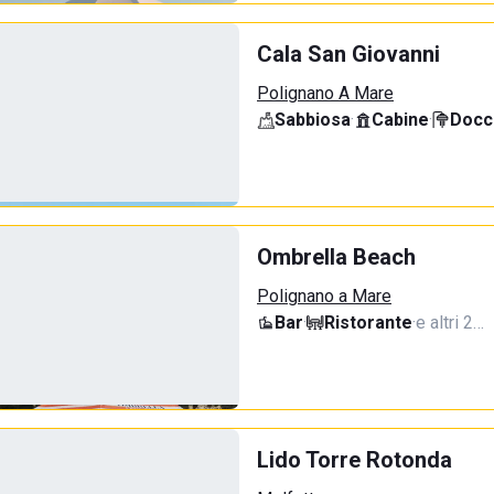
Cala San Giovanni
Polignano A Mare
Sabbiosa
·
Cabine
·
Docci
Ombrella Beach
Polignano a Mare
Bar
·
Ristorante
·
e altri 2…
Lido Torre Rotonda