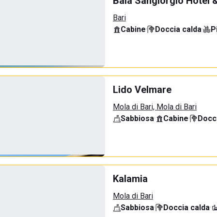
Baia Sangiorgio Hotel 
Bari
Cabine
·
Doccia calda
·
P
Lido Velmare
Mola di Bari, Mola di Bari
Sabbiosa
·
Cabine
·
Docci
Kalamia
Mola di Bari
Sabbiosa
·
Doccia calda
·