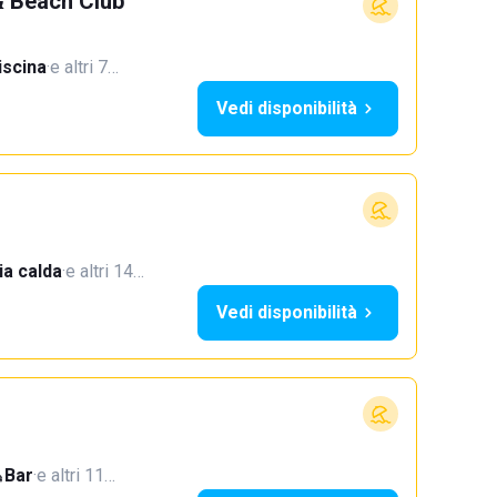
& Beach Club
iscina
·
e altri 7…
Vedi disponibilità
a calda
·
e altri 14…
Vedi disponibilità
Bar
·
e altri 11…