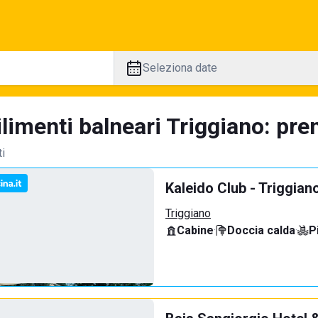
Seleziona date
limenti balneari Triggiano: pre
ti
Kaleido Club - Triggian
Triggiano
Cabine
·
Doccia calda
·
P