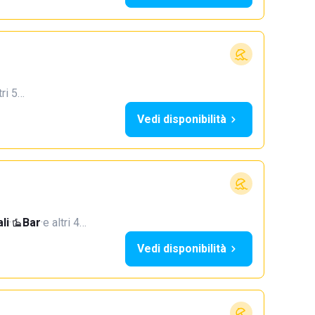
tri 5…
Vedi disponibilità
li
·
Bar
·
e altri 4…
Vedi disponibilità