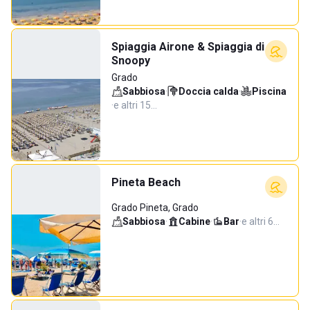
Spiaggia Airone & Spiaggia di
Snoopy
Grado
Sabbiosa
·
Doccia calda
·
Piscina
·
e altri 15…
Pineta Beach
Grado Pineta, Grado
Sabbiosa
·
Cabine
·
Bar
·
e altri 6…