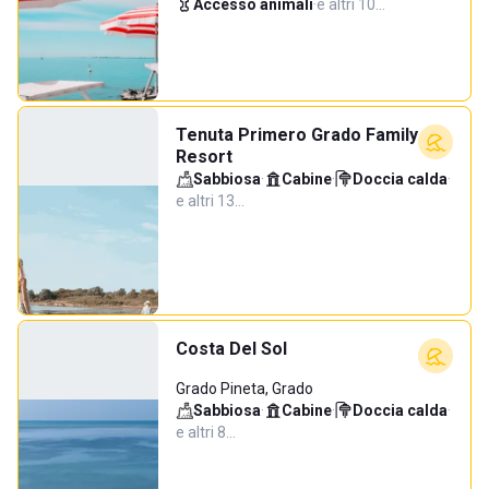
Accesso animali
·
e altri 10…
Tenuta Primero Grado Family
Resort
Sabbiosa
·
Cabine
·
Doccia calda
·
e altri 13…
Costa Del Sol
Grado Pineta, Grado
Sabbiosa
·
Cabine
·
Doccia calda
·
e altri 8…