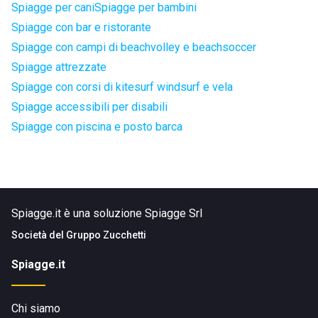
Spiagge per cani
Spiagge per bambini
Spiagge con bar e ristorante
Spiagge con campi di beachvolley e beachsoccer
Spiagge attrezzate
Spiagge con corsi di kitesurf windsurf e vela
Spiagge accessibili per disabili
Spiagge con piscina e posto barca
Spiagge.it è una soluzione Spiagge Srl
Società del
Gruppo Zucchetti
Spiagge.it
Chi siamo