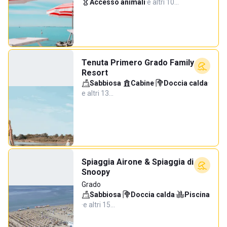
Accesso animali
·
e altri 10…
Tenuta Primero Grado Family
Resort
Sabbiosa
·
Cabine
·
Doccia calda
·
e altri 13…
Spiaggia Airone & Spiaggia di
Snoopy
Grado
Sabbiosa
·
Doccia calda
·
Piscina
·
e altri 15…