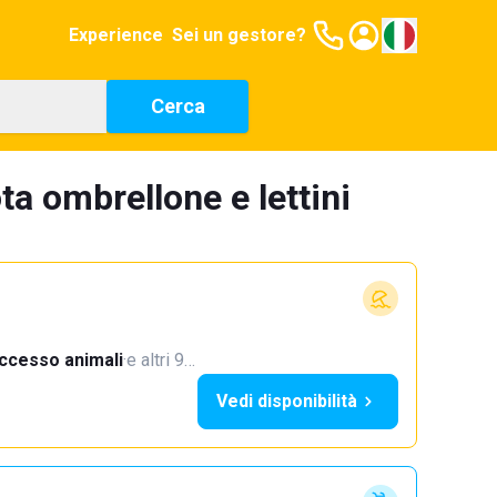
Experience
Sei un gestore?
Cerca
ta ombrellone e lettini
ccesso animali
·
e altri 9…
Vedi disponibilità