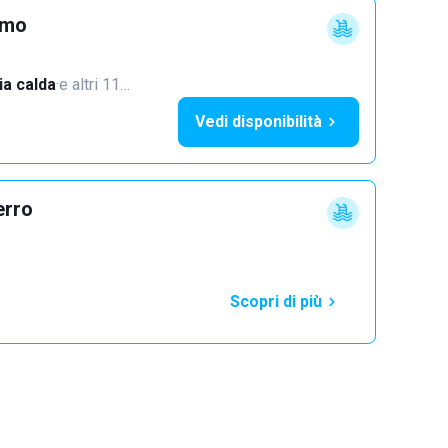
imo
a calda
·
e altri 11…
Vedi disponibilità
erro
Scopri di più