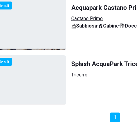
Acquapark Castano Pr
Castano Primo
Sabbiosa
·
Cabine
·
Docci
Splash AcquaPark Tric
Tricerro
1