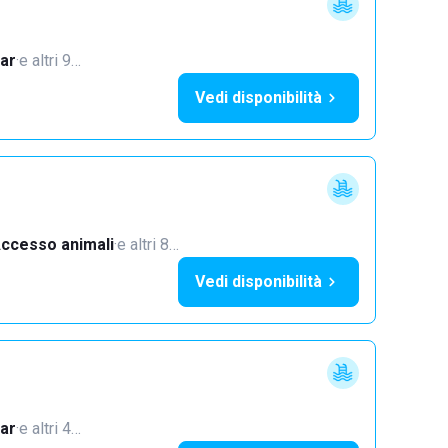
ar
·
e altri 9…
Vedi disponibilità
ccesso animali
·
e altri 8…
Vedi disponibilità
ar
·
e altri 4…