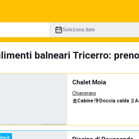
Seleziona date
limenti balneari Tricerro: preno
Chalet Moia
Chiaverano
Cabine
·
Doccia calda
·
A