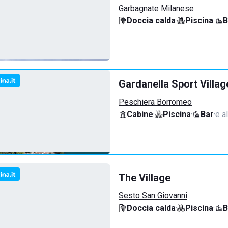
Garbagnate Milanese
Doccia calda
·
Piscina
·
B
Gardanella Sport Villag
Peschiera Borromeo
Cabine
·
Piscina
·
Bar
·
e al
The Village
Sesto San Giovanni
Doccia calda
·
Piscina
·
B