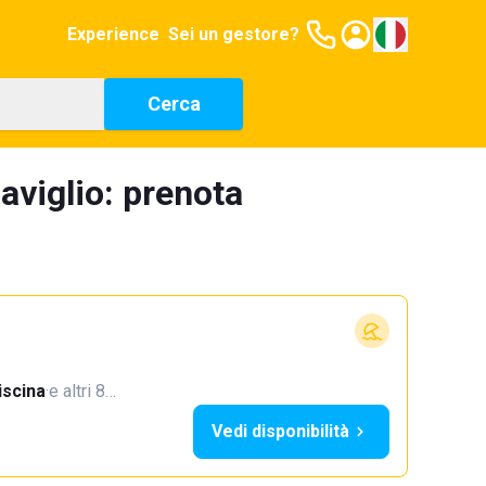
Experience
Sei un gestore?
Cerca
aviglio: prenota
iscina
·
e altri 8…
Vedi disponibilità