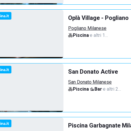
Oplà Village - Pogliano
Pogliano Milanese
Piscina
·
e altri 1…
San Donato Active
San Donato Milanese
Piscina
·
Bar
·
e altri 2…
Piscina Garbagnate Mi