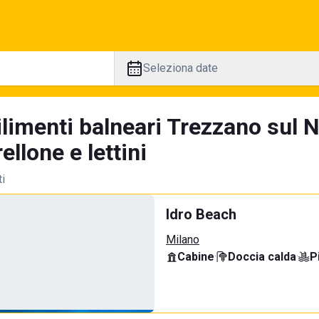
Seleziona date
limenti balneari Trezzano sul N
llone e lettini
ti
Idro Beach
Milano
Cabine
·
Doccia calda
·
P