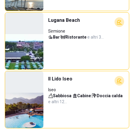
Lugana Beach
Sirmione
Bar
·
Ristorante
·
e altri 3…
Il Lido Iseo
Iseo
Sabbiosa
·
Cabine
·
Doccia calda
·
e altri 12…