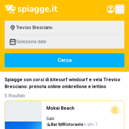
Treviso Bresciano
Seleziona date
Cerca
Spiagge con corsi di kitesurf windsurf e vela Treviso
Bresciano: prenota online ombrellone e lettino
5 Risultati
Mokai Beach
Salò
Bar
·
Ristorante
·
e altri 7…