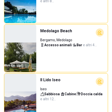
e altri 8…
Medolago Beach
Bergamo, Medolago
Accesso animali
·
Bar
·
e altri 4…
Il Lido Iseo
Iseo
Sabbiosa
·
Cabine
·
Doccia calda
·
e altri 12…