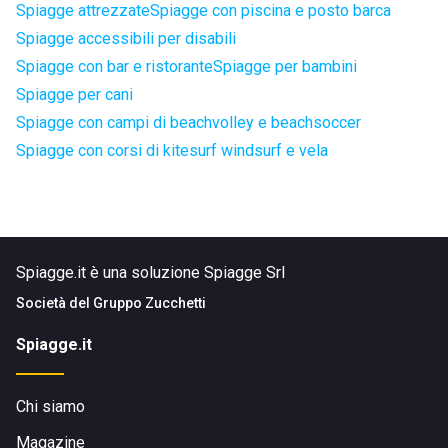
Spiagge attrezzate
Spiagge con piscina e posto barca
Spiagge accessibili per disabili
Spiagge con bar e ristorante
Spiagge per bambini
Spiagge per cani
Spiagge con campi di beachvolley e beachsoccer
Spiagge con corsi di kitesurf windsurf e vela
Spiagge.it è una soluzione Spiagge Srl
Società del
Gruppo Zucchetti
Spiagge.it
Chi siamo
Magazine