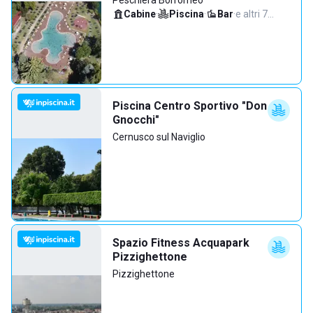
Peschiera Borromeo
Cabine
·
Piscina
·
Bar
·
e altri 7…
Piscina Centro Sportivo "Don
Gnocchi"
Cernusco sul Naviglio
Spazio Fitness Acquapark
Pizzighettone
Pizzighettone