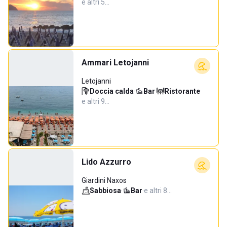
e altri 5…
Ammari Letojanni
Letojanni
Doccia calda
·
Bar
·
Ristorante
·
e altri 9…
Lido Azzurro
Giardini Naxos
Sabbiosa
·
Bar
·
e altri 8…