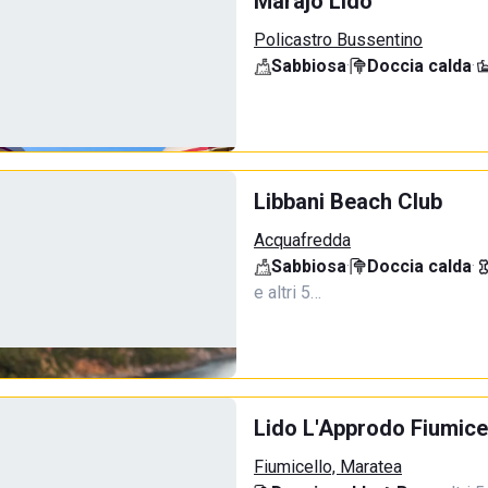
Marajò Lido
Policastro Bussentino
Sabbiosa
·
Doccia calda
·
Libbani Beach Club
Acquafredda
Sabbiosa
·
Doccia calda
·
e altri 5…
Lido L'Approdo Fiumice
Fiumicello, Maratea