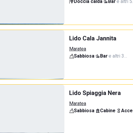
Doccia calda
·
Bar
·
e altri 
Lido Cala Jannita
Maratea
Sabbiosa
·
Bar
·
e altri 3…
Lido Spiaggia Nera
Maratea
Sabbiosa
·
Cabine
·
Acce