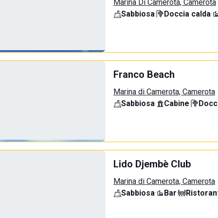
Marina Di Camerota, Camerota
Sabbiosa
·
Doccia calda
·
Franco Beach
Marina di Camerota, Camerota
Sabbiosa
·
Cabine
·
Docci
Lido Djembè Club
Marina di Camerota, Camerota
Sabbiosa
·
Bar
·
Ristoran