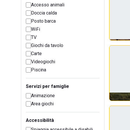
Accesso animali
Doccia calda
Posto barca
WiFi
TV
Giochi da tavolo
Carte
Videogiochi
Piscina
Servizi per famiglie
Animazione
Area giochi
Accessibilità
Spiaggia accessibile a disabili