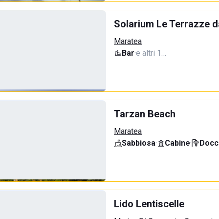
Solarium Le Terrazze d
Maratea
Bar
·
e altri 1…
Tarzan Beach
Maratea
Sabbiosa
·
Cabine
·
Docci
Lido Lentiscelle