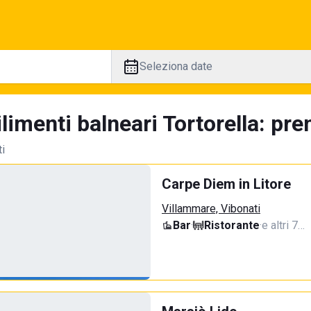
Seleziona date
limenti balneari Tortorella: pre
ti
Carpe Diem in Litore
Villammare, Vibonati
Bar
·
Ristorante
·
e altri 7…