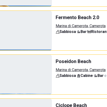
Fermento Beach 2.0
Marina di Camerota, Camerota
Sabbiosa
·
Bar
·
Ristoran
Poseidon Beach
Marina di Camerota, Camerota
Sabbiosa
·
Cabine
·
Bar
·
e
Ciclope Beach