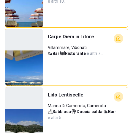
e altri 10…
Carpe Diem in Litore
Villammare, Vibonati
Bar
·
Ristorante
·
e altri 7…
Lido Lentiscelle
Marina Di Camerota, Camerota
Sabbiosa
·
Doccia calda
·
Bar
·
e altri 5…