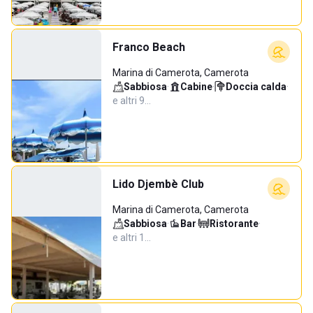
Franco Beach
Marina di Camerota, Camerota
Sabbiosa
·
Cabine
·
Doccia calda
·
e altri 9…
Lido Djembè Club
Marina di Camerota, Camerota
Sabbiosa
·
Bar
·
Ristorante
·
e altri 1…