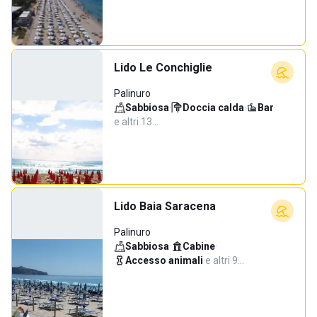
Lido Le Conchiglie
Palinuro
Sabbiosa
·
Doccia calda
·
Bar
·
e altri 13…
Lido Baia Saracena
Palinuro
Sabbiosa
·
Cabine
·
Accesso animali
·
e altri 9…