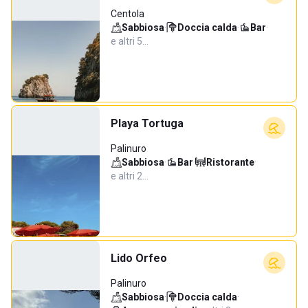
Centola
Sabbiosa
·
Doccia calda
·
Bar
·
e altri 5…
Playa Tortuga
Palinuro
Sabbiosa
·
Bar
·
Ristorante
·
e altri 2…
Lido Orfeo
Palinuro
Sabbiosa
·
Doccia calda
·