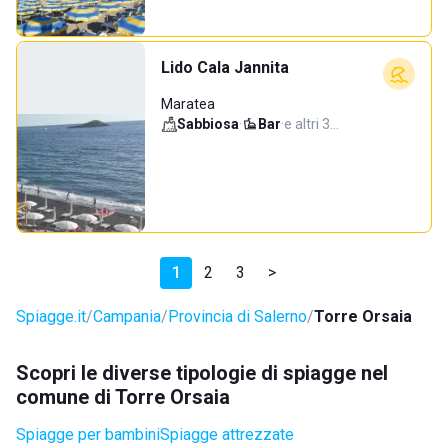
Lido Cala Jannita
Maratea
Sabbiosa
·
Bar
·
e altri 3…
1
2
3
>
Spiagge.it
Campania
Provincia di Salerno
Torre Orsaia
Scopri le diverse tipologie di spiagge nel
comune di Torre Orsaia
Spiagge per bambini
Spiagge attrezzate