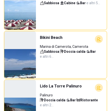
Sabbiosa
·
Cabine
·
Bar
·
e altri 5…
Bikini Beach
Marina di Camerota, Camerota
Sabbiosa
·
Doccia calda
·
Bar
·
e altri 6…
Lido La Torre Palinuro
Palinuro
Doccia calda
·
Bar
·
Ristorante
·
e altri 2…