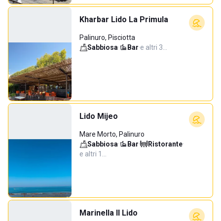
Kharbar Lido La Primula
Palinuro, Pisciotta
Sabbiosa
·
Bar
·
e altri 3…
Lido Mijeo
Mare Morto, Palinuro
Sabbiosa
·
Bar
·
Ristorante
·
e altri 1…
Marinella Il Lido