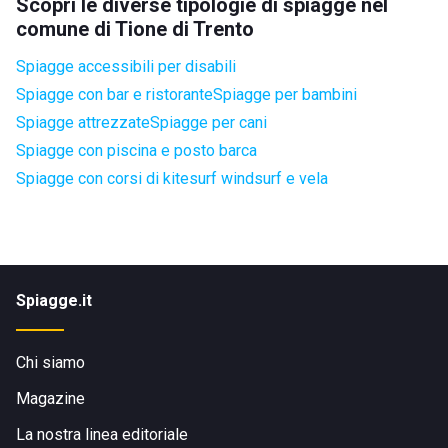
Scopri le diverse tipologie di spiagge nel
comune di Tione di Trento
Spiagge accessibili per disabili
Spiagge con bar e ristorante
Spiagge per bambini
Spiagge attrezzate
Spiagge per cani
Spiagge con piscina e posto barca
Spiagge con corsi di kitesurf windsurf e vela
Spiagge.it
Chi siamo
Magazine
La nostra linea editoriale