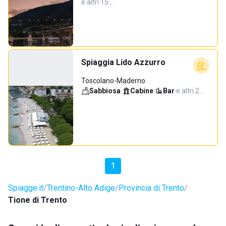
e altri 15…
Spiaggia Lido Azzurro
Toscolano-Maderno
Sabbiosa
·
Cabine
·
Bar
·
e altri 2…
1
Spiagge.it
Trentino-Alto Adige
Provincia di Trento
Tione di Trento