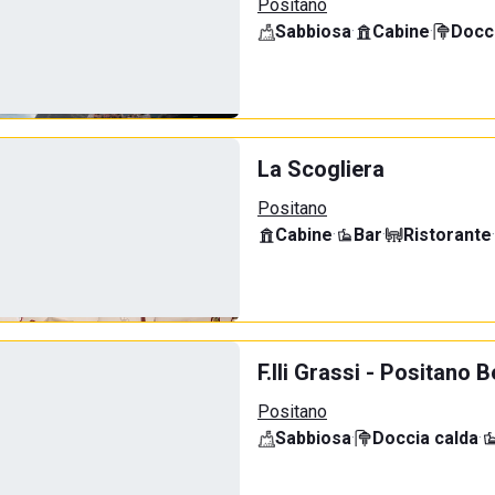
Positano
Sabbiosa
·
Cabine
·
Docci
La Scogliera
Positano
Cabine
·
Bar
·
Ristorante
·
F.lli Grassi - Positano 
Positano
Sabbiosa
·
Doccia calda
·