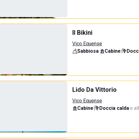
Il Bikini
Vico Equense
Sabbiosa
·
Cabine
·
Docci
Lido Da Vittorio
Vico Equense
Cabine
·
Doccia calda
·
e al