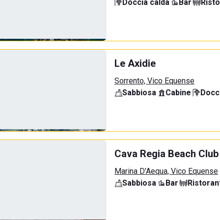
Doccia calda
·
Bar
·
Rist
Le Axidie
Sorrento, Vico Equense
Sabbiosa
·
Cabine
·
Docci
Cava Regia Beach Club
Marina D'Aequa, Vico Equense
Sabbiosa
·
Bar
·
Ristoran