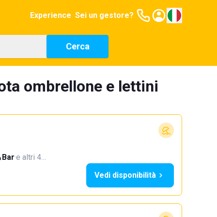
Experience
Sei un gestore?
Cerca
ota ombrellone e lettini
Bar
·
e altri 4…
Vedi disponibilità