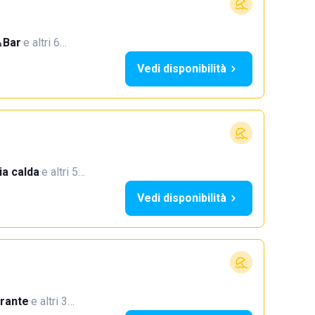
Bar
·
e altri 6…
Vedi disponibilità
a calda
·
e altri 5…
Vedi disponibilità
orante
·
e altri 3…