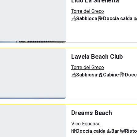
Lido La Sirenetta
Torre del Greco
Sabbiosa
·
Doccia calda
·
Lavela Beach Club
Torre del Greco
Sabbiosa
·
Cabine
·
Docci
Dreams Beach
Vico Equense
Doccia calda
·
Bar
·
Rist