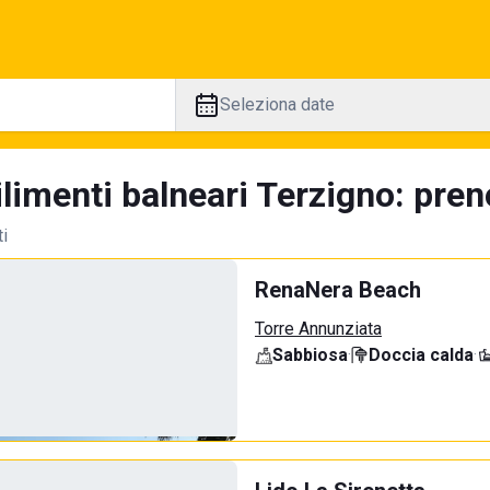
Seleziona date
limenti balneari Terzigno: pren
ti
RenaNera Beach
Torre Annunziata
Sabbiosa
·
Doccia calda
·