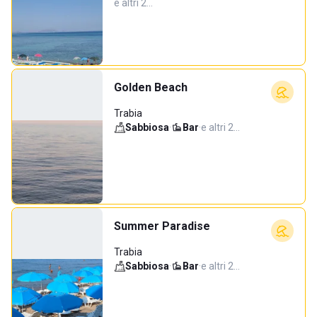
e altri 2…
Golden Beach
Trabia
Sabbiosa
·
Bar
·
e altri 2…
Summer Paradise
Trabia
Sabbiosa
·
Bar
·
e altri 2…