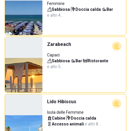
Femmine
Sabbiosa
·
Doccia calda
·
Bar
·
e altri 4…
Zarabeach
Capaci
Sabbiosa
·
Bar
·
Ristorante
·
e altri 5…
Lido Hibiscus
Isola delle Femmine
Cabine
·
Doccia calda
·
Accesso animali
·
e altri 8…