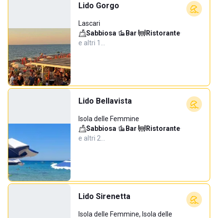
Lido Gorgo
Lascari
Sabbiosa
·
Bar
·
Ristorante
·
e altri 1…
Lido Bellavista
Isola delle Femmine
Sabbiosa
·
Bar
·
Ristorante
·
e altri 2…
Lido Sirenetta
Isola delle Femmine, Isola delle