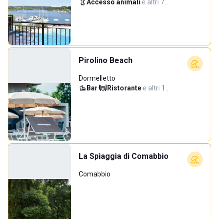
Accesso animali
·
e altri 7…
Pirolino Beach
Dormelletto
Bar
·
Ristorante
·
e altri 1…
La Spiaggia di Comabbio
Comabbio