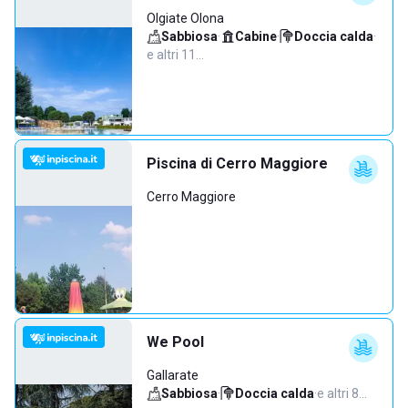
Olgiate Olona
Sabbiosa
·
Cabine
·
Doccia calda
·
e altri 11…
Piscina di Cerro Maggiore
Cerro Maggiore
We Pool
Gallarate
Sabbiosa
·
Doccia calda
·
e altri 8…