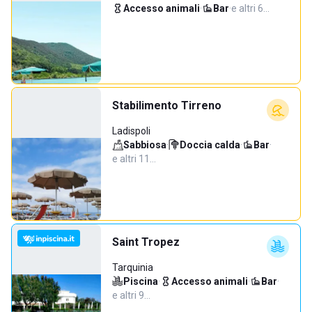
Accesso animali
·
Bar
·
e altri 6…
Stabilimento Tirreno
Ladispoli
Sabbiosa
·
Doccia calda
·
Bar
·
e altri 11…
Saint Tropez
Tarquinia
Piscina
·
Accesso animali
·
Bar
·
e altri 9…