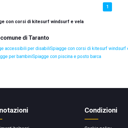
1
e con corsi di kitesurf windsurf e vela
l comune di Taranto
e accessibili per disabili
Spiagge con corsi di kitesurf windsurf 
gge per bambini
Spiagge con piscina e posto barca
notazioni
Condizioni