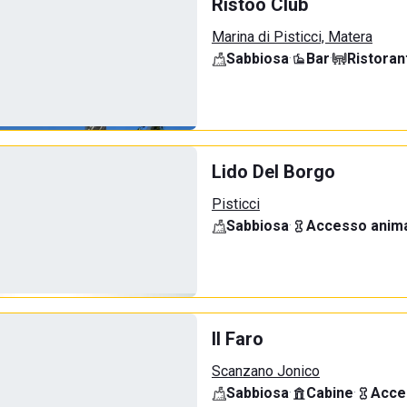
Ristoo Club
Marina di Pisticci, Matera
Sabbiosa
·
Bar
·
Ristoran
Lido Del Borgo
Pisticci
Sabbiosa
·
Accesso anima
Il Faro
Scanzano Jonico
Sabbiosa
·
Cabine
·
Acce