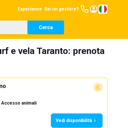
Experience
Sei un gestore?
Cerca
rf e vela Taranto: prenota
ino
Accesso animali
·
Vedi disponibilità