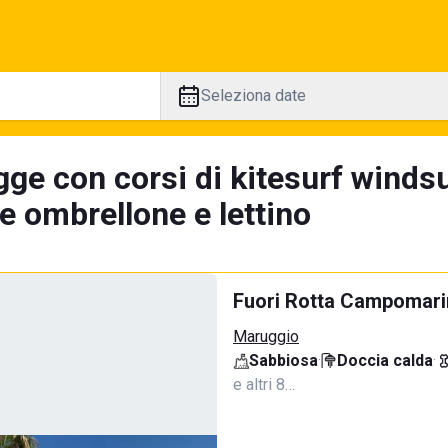
Seleziona date
ge con corsi di kitesurf windsu
e ombrellone e lettino
Fuori Rotta Campomar
Maruggio
Sabbiosa
·
Doccia calda
·
e altri 8…