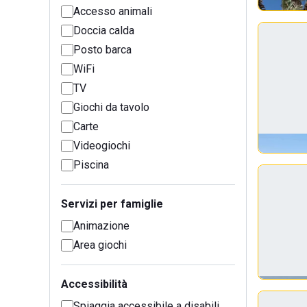
Accesso animali
Doccia calda
Posto barca
WiFi
TV
Giochi da tavolo
Carte
Videogiochi
Piscina
Servizi per famiglie
Animazione
Area giochi
Accessibilità
Spiaggia accessibile a disabili