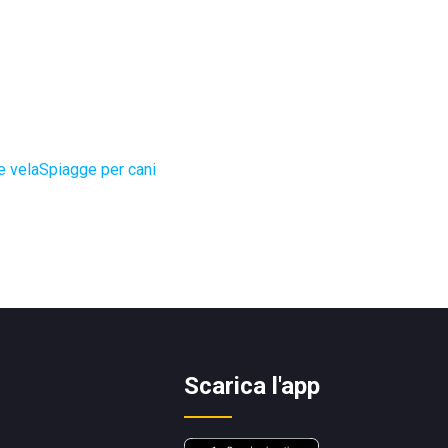
e vela
Spiagge per cani
Scarica l'app