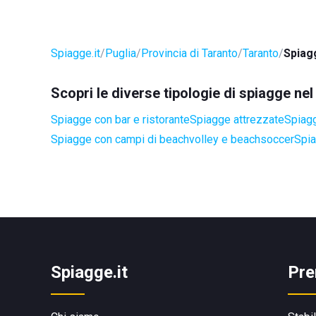
Spiagge.it
Puglia
Provincia di Taranto
Taranto
Spiagg
Scopri le diverse tipologie di spiagge ne
Spiagge con bar e ristorante
Spiagge attrezzate
Spiagg
Spiagge con campi di beachvolley e beachsoccer
Spia
Spiagge.it
Pre