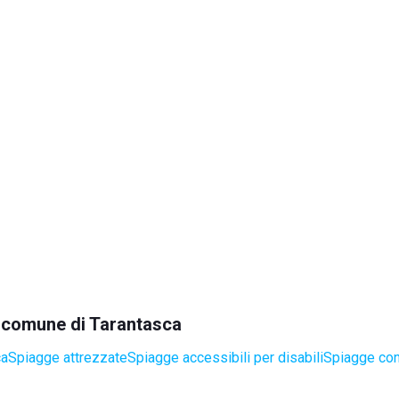
el comune di Tarantasca
ca
Spiagge attrezzate
Spiagge accessibili per disabili
Spiagge con 