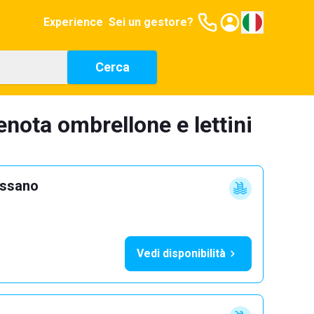
Experience
Sei un gestore?
Cerca
enota ombrellone e lettini
ossano
Vedi disponibilità