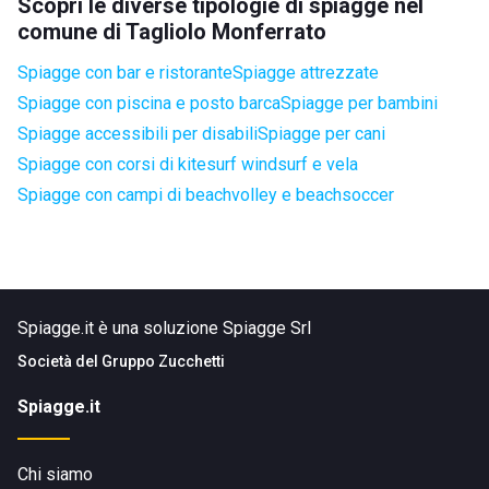
Scopri le diverse tipologie di spiagge nel
comune di Tagliolo Monferrato
Spiagge con bar e ristorante
Spiagge attrezzate
Spiagge con piscina e posto barca
Spiagge per bambini
Spiagge accessibili per disabili
Spiagge per cani
Spiagge con corsi di kitesurf windsurf e vela
Spiagge con campi di beachvolley e beachsoccer
Spiagge.it è una soluzione Spiagge Srl
Società del
Gruppo Zucchetti
Spiagge.it
Chi siamo