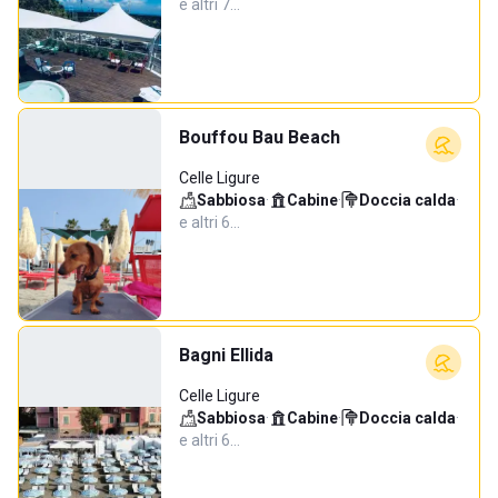
e altri 7…
Bouffou Bau Beach
Celle Ligure
Sabbiosa
·
Cabine
·
Doccia calda
·
e altri 6…
Bagni Ellida
Celle Ligure
Sabbiosa
·
Cabine
·
Doccia calda
·
e altri 6…