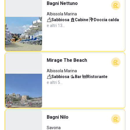
Bagni Nettuno
Albissola Marina
Sabbiosa
·
Cabine
·
Doccia calda
·
e altri 13…
Mirage The Beach
Albissola Marina
Sabbiosa
·
Bar
·
Ristorante
·
e altri 5…
Bagni Nilo
Savona