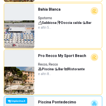
Bahia Blanca
Spotorno
Sabbiosa
·
Doccia calda
·
Bar
·
e altri 5…
Pro Recco My Sport Beach
Recco, Recco
Piscina
·
Bar
·
Ristorante
·
e altri 8…
Piscina Pontedecimo