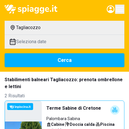
Tagliacozzo
Seleziona date
Cerca
Stabilimenti balneari Tagliacozzo: prenota ombrellone
e lettini
2 Risultati
Terme Sabine di Cretone
Palombara Sabina
Cabine
·
Doccia calda
·
Piscina
·