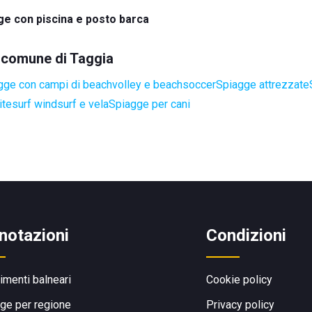
ge con piscina e posto barca
l comune di Taggia
gge con campi di beachvolley e beachsoccer
Spiagge attrezzate
itesurf windsurf e vela
Spiagge per cani
notazioni
Condizioni
limenti balneari
Cookie policy
ge per regione
Privacy policy