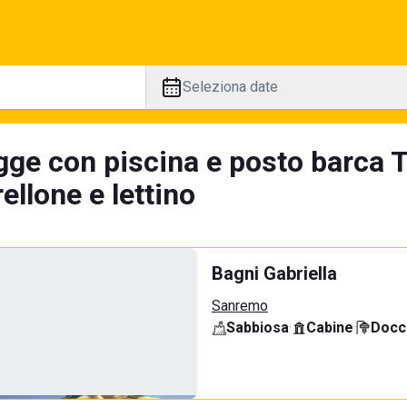
Seleziona date
gge con piscina e posto barca T
llone e lettino
Bagni Gabriella
Sanremo
Sabbiosa
·
Cabine
·
Docci