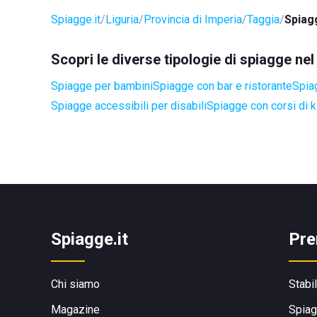
Spiagge.it
Liguria
Provincia di Imperia
Taggia
Spiag
Scopri le diverse tipologie di spiagge ne
Spiagge per bambini
Spiagge con bar e ristorante
Spia
Spiagge accessibili per disabili
Spiagge con corsi di k
Spiagge.it
Pre
Chi siamo
Stabi
Magazine
Spiag