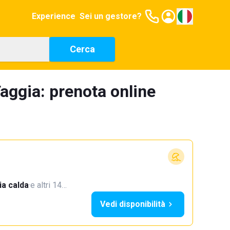
Experience
Sei un gestore?
Cerca
aggia: prenota online
a calda
·
e altri 14…
Vedi disponibilità