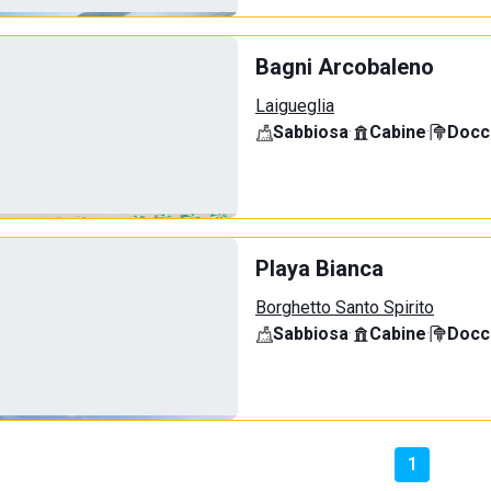
Bagni Arcobaleno
Laigueglia
Sabbiosa
·
Cabine
·
Docci
Playa Bianca
Borghetto Santo Spirito
Sabbiosa
·
Cabine
·
Docci
1