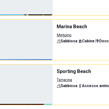
Marina Beach
Minturno
Sabbiosa
·
Cabine
·
Docci
Sporting Beach
Terracina
Sabbiosa
·
Accesso anima