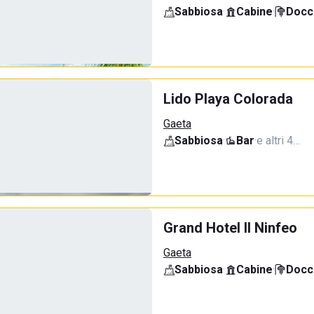
Sabbiosa
·
Cabine
·
Docci
Lido Playa Colorada
Gaeta
Sabbiosa
·
Bar
·
e altri 4…
Grand Hotel Il Ninfeo
Gaeta
Sabbiosa
·
Cabine
·
Docci