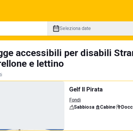
Seleziona date
ge accessibili per disabili Stra
llone e lettino
ti
Gelf Il Pirata
Fondi
Sabbiosa
·
Cabine
·
Docci