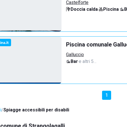
Castelforte
Doccia calda
·
Piscina
·
B
Piscina comunale Gallu
Galluccio
Bar
·
e altri 5…
1
i
Spiagge accessibili per disabili
l comune di Strangolagalli