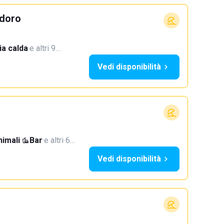
doro
a calda
·
e altri 9…
Vedi disponibilità
imali
·
Bar
·
e altri 6…
Vedi disponibilità