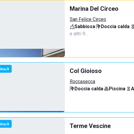
Marina Del Circeo
San Felice Circeo
Sabbiosa
·
Doccia calda
·
e altri 9…
Col Gioioso
Roccasecca
Doccia calda
·
Piscina
·
A
Terme Vescine