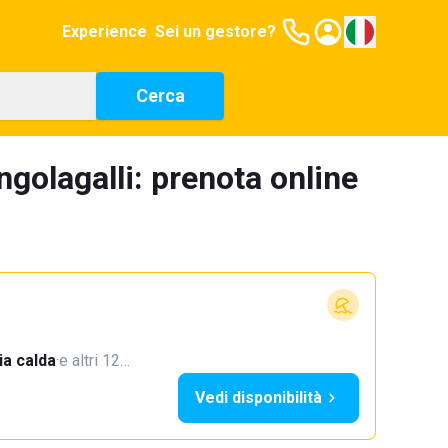
Experience
Sei un gestore?
Cerca
ngolagalli: prenota online
a calda
·
e altri 12…
Vedi disponibilità