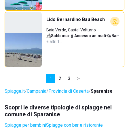
Lido Bernardino Bau Beach
Baia Verde, Castel Volturno
Sabbiosa
·
Accesso animali
·
Bar
·
e altri 1…
1
2
3
>
Spiagge.it
Campania
Provincia di Caserta
Sparanise
Scopri le diverse tipologie di spiagge nel
comune di Sparanise
Spiagge per bambini
Spiagge con bar e ristorante