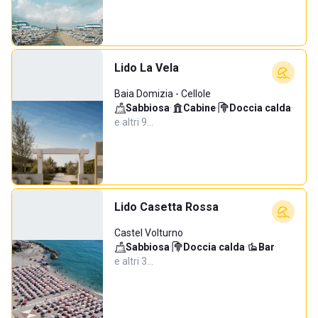
Lido La Vela
Baia Domizia - Cellole
Sabbiosa
·
Cabine
·
Doccia calda
·
e altri 9…
Lido Casetta Rossa
Castel Volturno
Sabbiosa
·
Doccia calda
·
Bar
·
e altri 3…