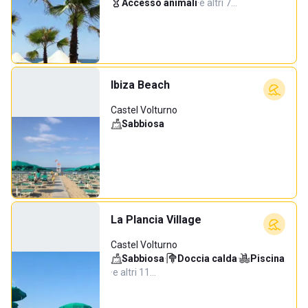
Accesso animali
·
e altri 7…
Ibiza Beach
Castel Volturno
Sabbiosa
La Plancia Village
Castel Volturno
Sabbiosa
·
Doccia calda
·
Piscina
·
e altri 11…