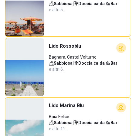
Sabbiosa
·
Doccia calda
·
Bar
·
e altri 5…
Lido Rossoblu
Bagnara, Castel Volturno
Sabbiosa
·
Doccia calda
·
Bar
·
e altri 6…
Lido Marina Blu
Baia Felice
Sabbiosa
·
Doccia calda
·
Bar
·
e altri 11…