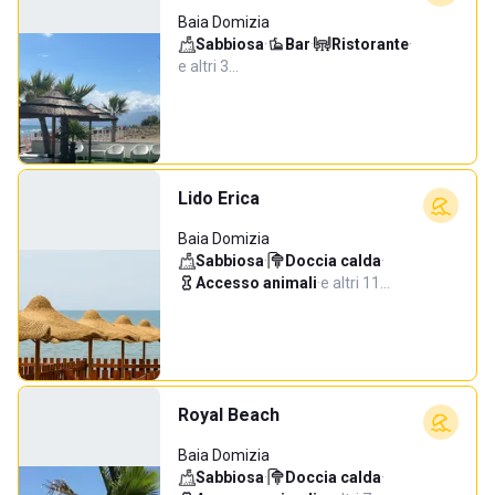
Baia Domizia
Sabbiosa
·
Bar
·
Ristorante
·
e altri 3…
Lido Erica
Baia Domizia
Sabbiosa
·
Doccia calda
·
Accesso animali
·
e altri 11…
Royal Beach
Baia Domizia
Sabbiosa
·
Doccia calda
·