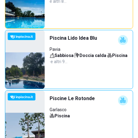
e altri 8…
Piscina Lido Idea Blu
Pavia
Sabbiosa
·
Doccia calda
·
Piscina
·
e altri 9…
Piscine Le Rotonde
Garlasco
Piscina