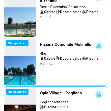
a Trebbia
Bassa Piacentino, Rottofreno
Cabine
·
Doccia calda
·
Piscina
·
e altri 8…
Piscina Comunale Molinello
Rho
Cabine
·
Doccia calda
·
Piscina
·
e altri 6…
Oplà Village - Pogliano
Pogliano Milanese
Piscina
·
e altri 1…