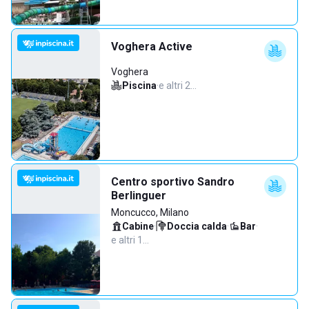
Voghera Active
Voghera
Piscina
·
e altri 2…
Centro sportivo Sandro
Berlinguer
Moncucco, Milano
Cabine
·
Doccia calda
·
Bar
·
e altri 1…