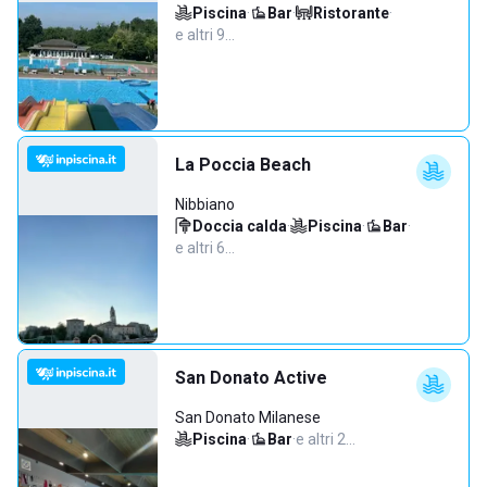
Piscina
·
Bar
·
Ristorante
·
e altri 9…
La Poccia Beach
Nibbiano
Doccia calda
·
Piscina
·
Bar
·
e altri 6…
San Donato Active
San Donato Milanese
Piscina
·
Bar
·
e altri 2…