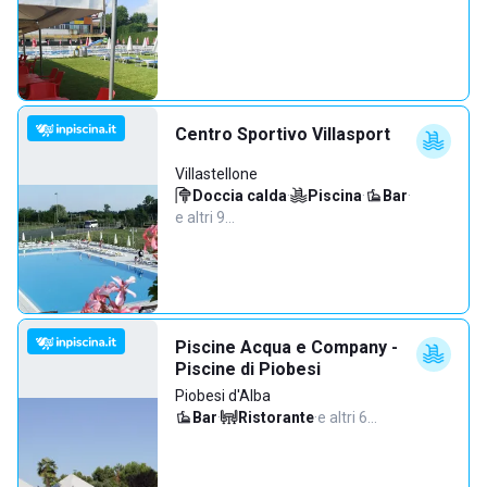
Centro Sportivo Villasport
Villastellone
Doccia calda
·
Piscina
·
Bar
·
e altri 9…
Piscine Acqua e Company -
Piscine di Piobesi
Piobesi d'Alba
Bar
·
Ristorante
·
e altri 6…