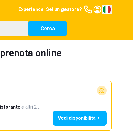
Experience
Sei un gestore?
Cerca
 prenota online
istorante
·
e altri 2…
Vedi disponibilità