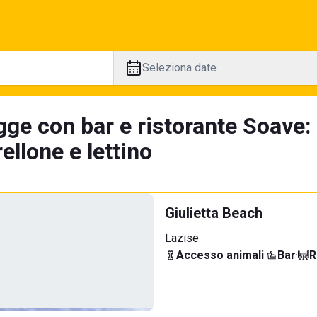
Seleziona date
gge con bar e ristorante Soave:
llone e lettino
Giulietta Beach
Lazise
Accesso animali
·
Bar
·
R