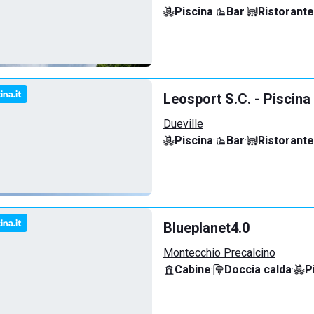
Piscina
·
Bar
·
Ristorante
Leosport S.C. - Piscina
Dueville
Piscina
·
Bar
·
Ristorante
Blueplanet4.0
Montecchio Precalcino
Cabine
·
Doccia calda
·
P