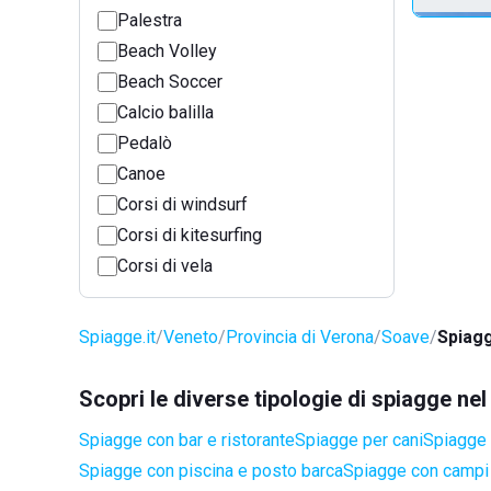
Palestra
Beach Volley
Beach Soccer
Calcio balilla
Pedalò
Canoe
Corsi di windsurf
Corsi di kitesurfing
Corsi di vela
Spiagge.it
Veneto
Provincia di Verona
Soave
Spiagg
Scopri le diverse tipologie di spiagge n
Spiagge con bar e ristorante
Spiagge per cani
Spiagge a
Spiagge con piscina e posto barca
Spiagge con campi 