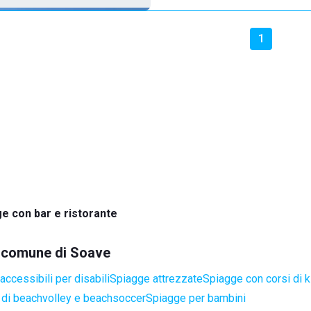
1
e con bar e ristorante
el comune di Soave
ccessibili per disabili
Spiagge attrezzate
Spiagge con corsi di k
di beachvolley e beachsoccer
Spiagge per bambini