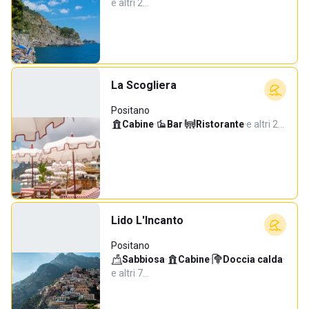
e altri 2…
La Scogliera
Positano
Cabine
·
Bar
·
Ristorante
·
e altri 2…
Lido L'Incanto
Positano
Sabbiosa
·
Cabine
·
Doccia calda
·
e altri 7…