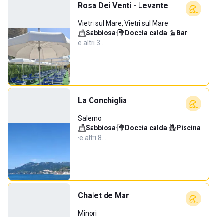
Rosa Dei Venti - Levante
Vietri sul Mare, Vietri sul Mare
Sabbiosa
·
Doccia calda
·
Bar
·
e altri 3…
La Conchiglia
Salerno
Sabbiosa
·
Doccia calda
·
Piscina
·
e altri 8…
Chalet de Mar
Minori