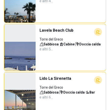
e altri 4…
Lavela Beach Club
Torre del Greco
Sabbiosa
·
Cabine
·
Doccia calda
·
e altri 5…
Lido La Sirenetta
Torre del Greco
Sabbiosa
·
Doccia calda
·
Bar
·
e altri 6…