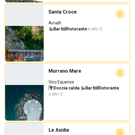
Santa Croce
Amalfi
Bar
·
Ristorante
·
e altri 2…
Murrano Mare
Vico Equense
Doccia calda
·
Bar
·
Ristorante
·
e altri 3…
Le Axidie