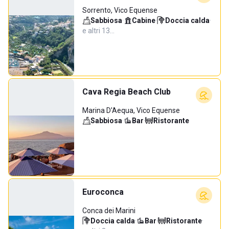
Sorrento, Vico Equense
Sabbiosa
·
Cabine
·
Doccia calda
·
e altri 13…
Cava Regia Beach Club
Marina D'Aequa, Vico Equense
Sabbiosa
·
Bar
·
Ristorante
Euroconca
Conca dei Marini
Doccia calda
·
Bar
·
Ristorante
·