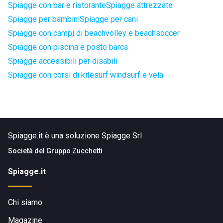
Spiagge con bar e ristorante
Spiagge attrezzate
Spiagge per bambini
Spiagge per cani
Spiagge con campi di beachvolley e beachsoccer
Spiagge con piscina e posto barca
Spiagge accessibili per disabili
Spiagge con corsi di kitesurf windsurf e vela
Spiagge.it è una soluzione Spiagge Srl
Società del
Gruppo Zucchetti
Spiagge.it
Chi siamo
Magazine