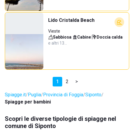
Lido Cristalda Beach
Vieste
Sabbiosa
·
Cabine
·
Doccia calda
·
e altri 13…
1
2
>
Spiagge.it
Puglia
Provincia di Foggia
Siponto
Spiagge per bambini
Scopri le diverse tipologie di spiagge nel
comune di Siponto