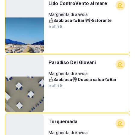
Lido ControVento al mare
Margherita di Savoia
Sabbiosa
·
Bar
·
Ristorante
·
e altri 8…
Paradiso Dei Giovani
Margherita di Savoia
Sabbiosa
·
Doccia calda
·
Bar
·
e altri 8…
Torquemada
Margherita di Savoia