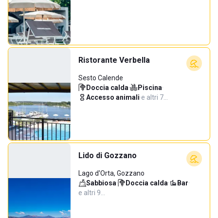
Ristorante Verbella
Sesto Calende
Doccia calda
·
Piscina
·
Accesso animali
·
e altri 7…
Lido di Gozzano
Lago d'Orta, Gozzano
Sabbiosa
·
Doccia calda
·
Bar
·
e altri 9…