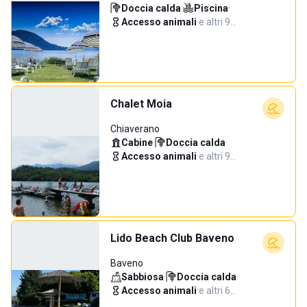
Doccia calda
·
Piscina
·
Accesso animali
·
e altri 9…
Chalet Moia
Chiaverano
Cabine
·
Doccia calda
·
Accesso animali
·
e altri 9…
Lido Beach Club Baveno
Baveno
Sabbiosa
·
Doccia calda
·
Accesso animali
·
e altri 6…