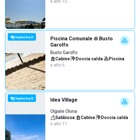
e altri 10…
Piscina Comunale di Busto
Garolfo
Busto Garolfo
Cabine
·
Doccia calda
·
Piscina
·
e altri 6…
Idea Village
Olgiate Olona
Sabbiosa
·
Cabine
·
Doccia calda
·
e altri 11…