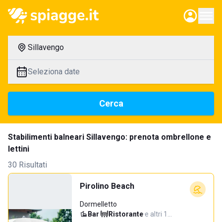
Sillavengo
Seleziona date
Cerca
Stabilimenti balneari Sillavengo: prenota ombrellone e
lettini
30 Risultati
Pirolino Beach
Dormelletto
Bar
·
Ristorante
·
e altri 1…