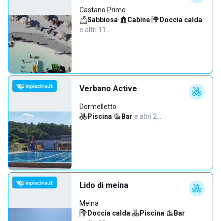
Castano Primo
Sabbiosa
·
Cabine
·
Doccia calda
·
e altri 11…
Verbano Active
Dormelletto
Piscina
·
Bar
·
e altri 2…
Lido di meina
Meina
Doccia calda
·
Piscina
·
Bar
·