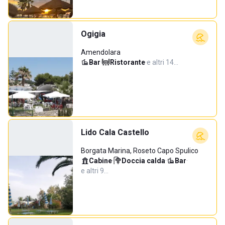
Ogigia
Amendolara
Bar
·
Ristorante
·
e altri 14…
Lido Cala Castello
Borgata Marina, Roseto Capo Spulico
Cabine
·
Doccia calda
·
Bar
·
e altri 9…