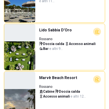
e altri 11…
Lido Sabbia D'Oro
Rossano
Doccia calda
·
Accesso animali
·
Bar
·
e altri 9…
Marvè Beach Resort
Rossano
Cabine
·
Doccia calda
·
Accesso animali
·
e altri 12…