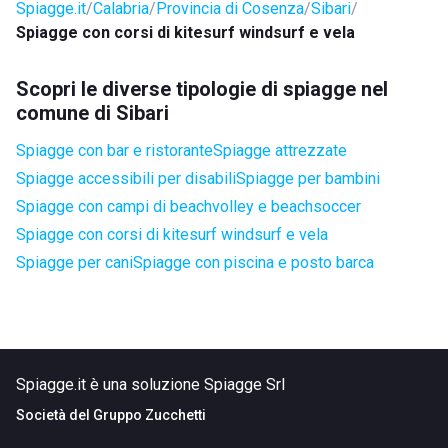
Spiagge.it
Calabria
Provincia di Cosenza
Sibari
Spiagge con corsi di kitesurf windsurf e vela
Scopri le diverse tipologie di spiagge nel
comune di Sibari
Spiagge con bar e ristorante
Spiagge attrezzate
Spiagge accessibili per disabili
Spiagge per bambini
Spiagge con campi di beachvolley e beachsoccer
Spiagge con corsi di kitesurf windsurf e vela
Spiagge per cani
Spiagge con piscina e posto barca
Spiagge.it è una soluzione Spiagge Srl
Società del
Gruppo Zucchetti