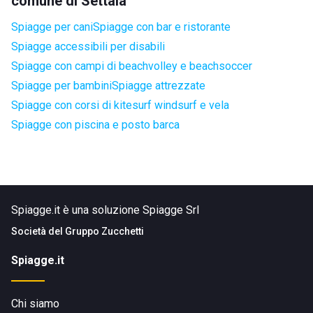
comune di Settala
Spiagge per cani
Spiagge con bar e ristorante
Spiagge accessibili per disabili
Spiagge con campi di beachvolley e beachsoccer
Spiagge per bambini
Spiagge attrezzate
Spiagge con corsi di kitesurf windsurf e vela
Spiagge con piscina e posto barca
Spiagge.it è una soluzione Spiagge Srl
Società del
Gruppo Zucchetti
Spiagge.it
Chi siamo