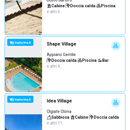
Busto Garolfo
Cabine
·
Doccia calda
·
Piscina
·
e altri 6…
Shape Village
Appiano Gentile
Doccia calda
·
Piscina
·
Bar
·
e altri 4…
Idea Village
Olgiate Olona
Sabbiosa
·
Cabine
·
Doccia calda
·
e altri 11…