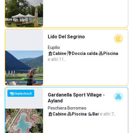
Lido Del Segrino
Eupilio
Cabine
·
Doccia calda
·
Piscina
·
e altri 11…
Gardanella Sport Village -
Ayland
Peschiera Borromeo
Cabine
·
Piscina
·
Bar
·
e altri 7…