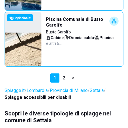
Piscina Comunale di Busto
Garolfo
Busto Garolfo
Cabine
·
Doccia calda
·
Piscina
·
e altri 6…
1
2
>
Spiagge.it
Lombardia
Provincia di Milano
Settala
Spiagge accessibili per disabili
Scopri le diverse tipologie di spiagge nel
comune di Settala