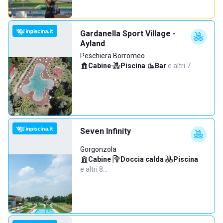
Gardanella Sport Village -
Ayland
Peschiera Borromeo
Cabine
·
Piscina
·
Bar
·
e altri 7…
Seven Infinity
Gorgonzola
Cabine
·
Doccia calda
·
Piscina
·
e altri 8…