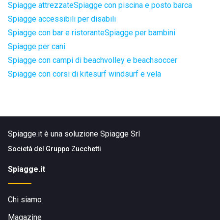
Spiagge attrezzate
Spiagge con piscina e posto barca
Spiagge accessibili per disabili
Spiagge con bar e ristorante
Spiagge per bambini
Spiagge per cani
Spiagge con campi di beachvolley e beachsoccer
Spiagge con corsi di kitesurf windsurf e vela
Spiagge.it è una soluzione Spiagge Srl
Società del
Gruppo Zucchetti
Spiagge.it
Chi siamo
Magazine