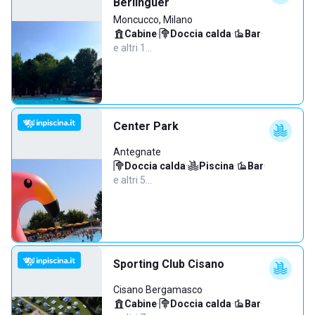
Berlinguer
Moncucco, Milano
Cabine
·
Doccia calda
·
Bar
·
e altri 1…
Center Park
Antegnate
Doccia calda
·
Piscina
·
Bar
·
e altri 5…
Sporting Club Cisano
Cisano Bergamasco
Cabine
·
Doccia calda
·
Bar
·