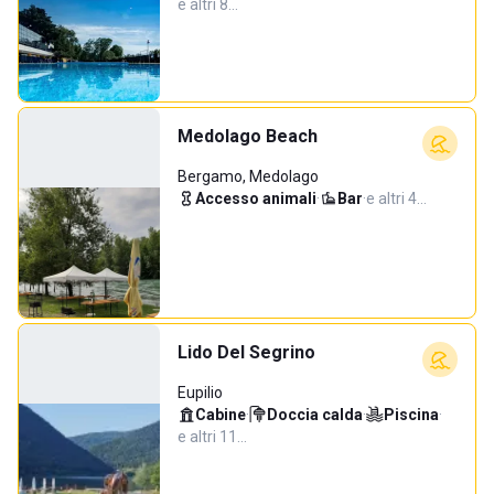
e altri 8…
Medolago Beach
Bergamo, Medolago
Accesso animali
·
Bar
·
e altri 4…
Lido Del Segrino
Eupilio
Cabine
·
Doccia calda
·
Piscina
·
e altri 11…