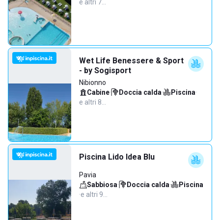
e altri 7…
Wet Life Benessere & Sport
- by Sogisport
Nibionno
Cabine
·
Doccia calda
·
Piscina
·
e altri 8…
Piscina Lido Idea Blu
Pavia
Sabbiosa
·
Doccia calda
·
Piscina
·
e altri 9…