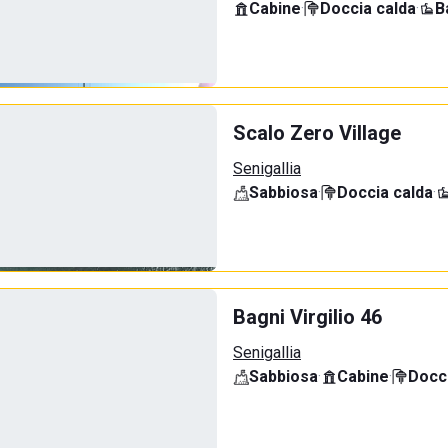
Cabine
·
Doccia calda
·
B
Scalo Zero Village
Senigallia
Sabbiosa
·
Doccia calda
·
Bagni Virgilio 46
Senigallia
Sabbiosa
·
Cabine
·
Docci