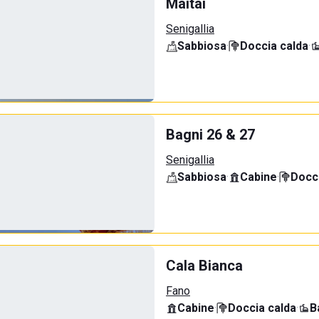
Maitai
Senigallia
Sabbiosa
·
Doccia calda
·
Bagni 26 & 27
Senigallia
Sabbiosa
·
Cabine
·
Docci
Cala Bianca
Fano
Cabine
·
Doccia calda
·
B