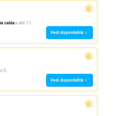
a calda
·
e altri 11…
Vedi disponibilità
tri 5…
Vedi disponibilità