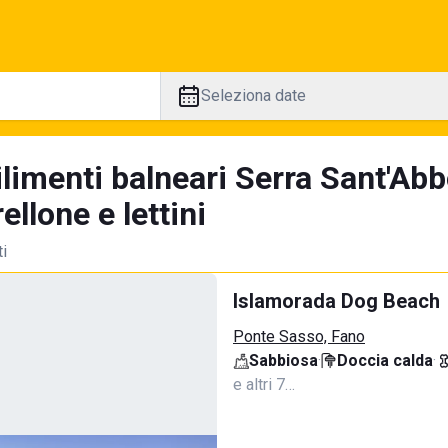
Seleziona date
ilimenti balneari Serra Sant'Ab
llone e lettini
ti
Islamorada Dog Beach
Ponte Sasso, Fano
Sabbiosa
·
Doccia calda
·
e altri 7…