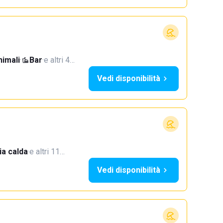
imali
·
Bar
·
e altri 4…
Vedi disponibilità
a calda
·
e altri 11…
Vedi disponibilità