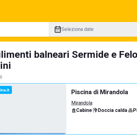
Seleziona date
ilimenti balneari Sermide e Fel
ini
ti
Piscina di Mirandola
Mirandola
Cabine
·
Doccia calda
·
P