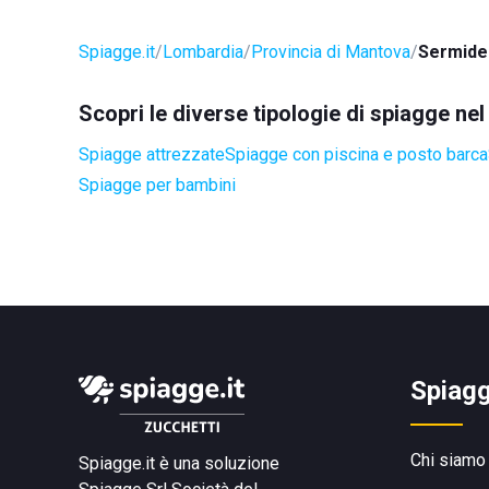
Spiagge.it
Lombardia
Provincia di Mantova
Sermide 
Scopri le diverse tipologie di spiagge n
Spiagge attrezzate
Spiagge con piscina e posto barca
Spiagge per bambini
Spiagg
Chi siamo
Spiagge.it è una soluzione