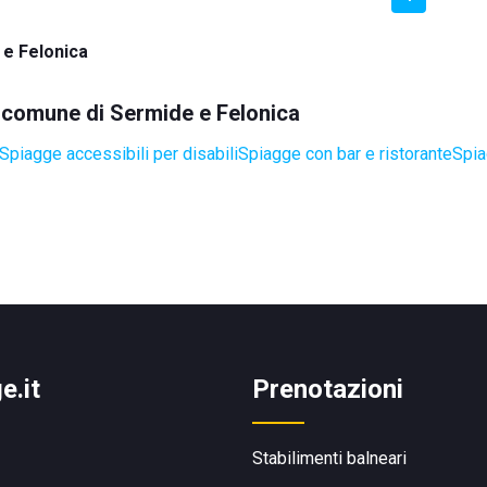
e Felonica
el comune di Sermide e Felonica
Spiagge accessibili per disabili
Spiagge con bar e ristorante
Spia
e.it
Prenotazioni
Stabilimenti balneari