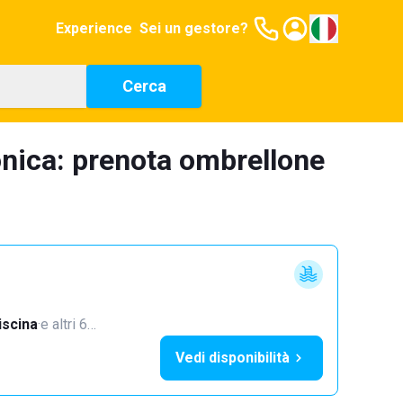
Experience
Sei un gestore?
Cerca
onica: prenota ombrellone
iscina
·
e altri 6…
Vedi disponibilità