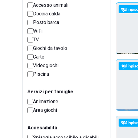
Accesso animali
Doccia calda
Posto barca
WiFi
TV
Giochi da tavolo
Carte
Videogiochi
Piscina
Servizi per famiglie
Animazione
Area giochi
Accessibilità
Spiaggia accessibile a disabili