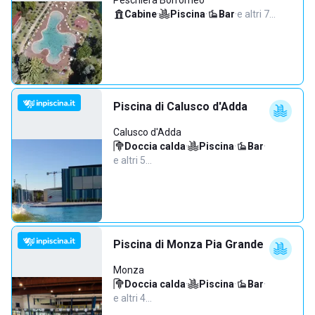
Peschiera Borromeo
Cabine
·
Piscina
·
Bar
·
e altri 7…
Piscina di Calusco d'Adda
Calusco d'Adda
Doccia calda
·
Piscina
·
Bar
·
e altri 5…
Piscina di Monza Pia Grande
Monza
Doccia calda
·
Piscina
·
Bar
·
e altri 4…