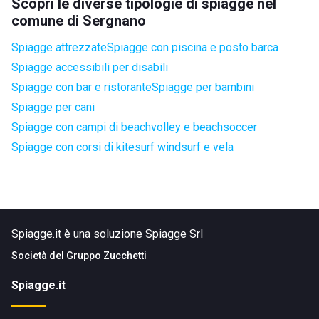
Scopri le diverse tipologie di spiagge nel
comune di Sergnano
Spiagge attrezzate
Spiagge con piscina e posto barca
Spiagge accessibili per disabili
Spiagge con bar e ristorante
Spiagge per bambini
Spiagge per cani
Spiagge con campi di beachvolley e beachsoccer
Spiagge con corsi di kitesurf windsurf e vela
Spiagge.it è una soluzione Spiagge Srl
Società del
Gruppo Zucchetti
Spiagge.it