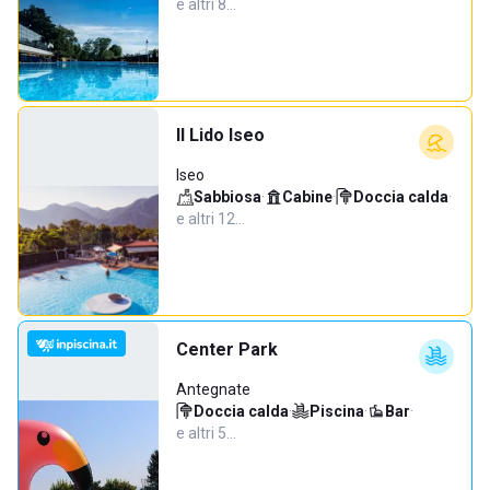
e altri 8…
Il Lido Iseo
Iseo
Sabbiosa
·
Cabine
·
Doccia calda
·
e altri 12…
Center Park
Antegnate
Doccia calda
·
Piscina
·
Bar
·
e altri 5…