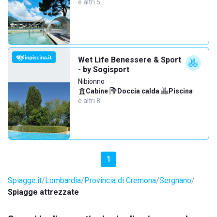
e altri 5…
Wet Life Benessere & Sport
- by Sogisport
Nibionno
Cabine
·
Doccia calda
·
Piscina
·
e altri 8…
1
Spiagge.it
Lombardia
Provincia di Cremona
Sergnano
Spiagge attrezzate