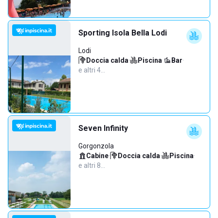
Sporting Isola Bella Lodi
Lodi
Doccia calda
·
Piscina
·
Bar
·
e altri 4…
Seven Infinity
Gorgonzola
Cabine
·
Doccia calda
·
Piscina
·
e altri 8…