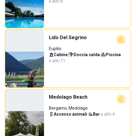
e altri 8…
Lido Del Segrino
Eupilio
Cabine
·
Doccia calda
·
Piscina
·
e altri 11…
Medolago Beach
Bergamo, Medolago
Accesso animali
·
Bar
·
e altri 4…