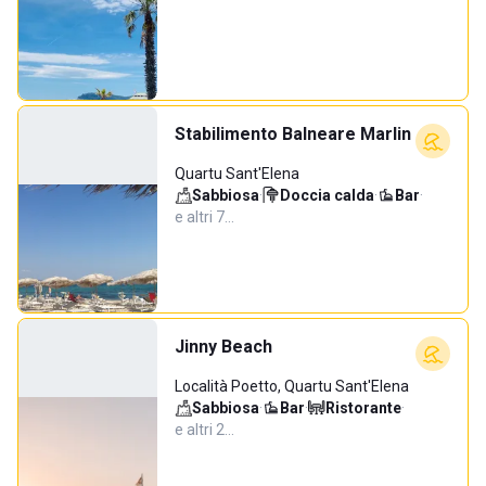
Stabilimento Balneare Marlin
Quartu Sant'Elena
Sabbiosa
·
Doccia calda
·
Bar
·
e altri 7…
Jinny Beach
Località Poetto, Quartu Sant'Elena
Sabbiosa
·
Bar
·
Ristorante
·
e altri 2…