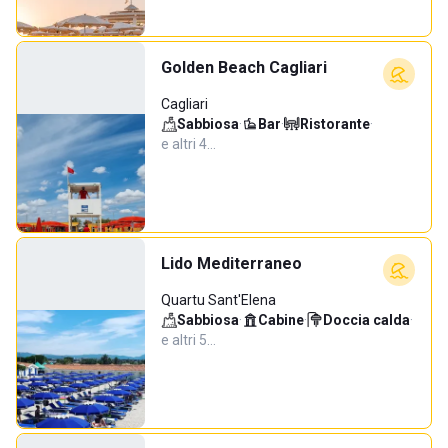
Golden Beach Cagliari
Cagliari
Sabbiosa
·
Bar
·
Ristorante
·
e altri 4…
Lido Mediterraneo
Quartu Sant'Elena
Sabbiosa
·
Cabine
·
Doccia calda
·
e altri 5…