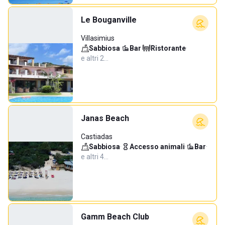
Le Bouganville
Villasimius
Sabbiosa
·
Bar
·
Ristorante
·
e altri 2…
Janas Beach
Castiadas
Sabbiosa
·
Accesso animali
·
Bar
·
e altri 4…
Gamm Beach Club