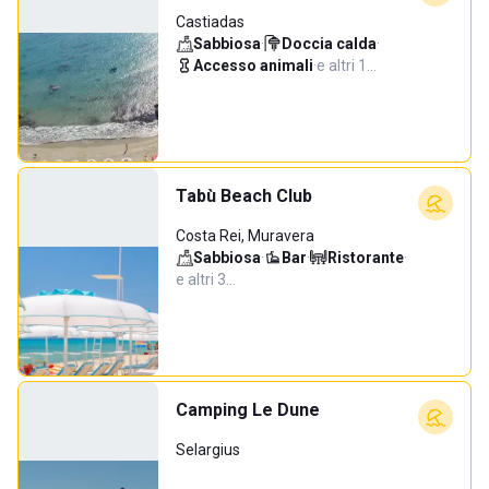
Castiadas
Sabbiosa
·
Doccia calda
·
Accesso animali
·
e altri 1…
Tabù Beach Club
Costa Rei, Muravera
Sabbiosa
·
Bar
·
Ristorante
·
e altri 3…
Camping Le Dune
Selargius