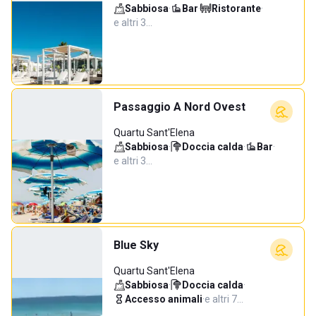
Sabbiosa
·
Bar
·
Ristorante
·
e altri 3…
Passaggio A Nord Ovest
Quartu Sant'Elena
Sabbiosa
·
Doccia calda
·
Bar
·
e altri 3…
Blue Sky
Quartu Sant'Elena
Sabbiosa
·
Doccia calda
·
Accesso animali
·
e altri 7…