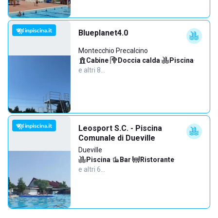
Blueplanet4.0
Montecchio Precalcino
Cabine
·
Doccia calda
·
Piscina
·
e altri 8…
Leosport S.C. - Piscina
Comunale di Dueville
Dueville
Piscina
·
Bar
·
Ristorante
·
e altri 6…