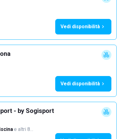
Vedi disponibilità
lona
Vedi disponibilità
port - by Sogisport
iscina
·
e altri 8…