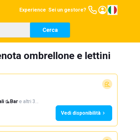
Experience
Sei un gestore?
Cerca
nota ombrellone e lettini
li
·
Bar
·
e altri 3…
Vedi disponibilità