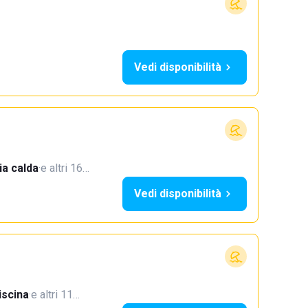
Vedi disponibilità
a calda
·
e altri 16…
Vedi disponibilità
iscina
·
e altri 11…