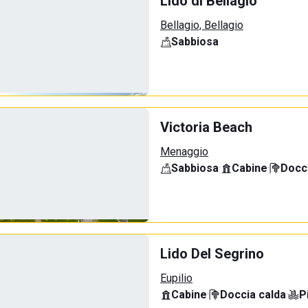
Lido di Bellagio
Bellagio, Bellagio
Sabbiosa
Victoria Beach
Menaggio
Sabbiosa
·
Cabine
·
Docci
Lido Del Segrino
Eupilio
Cabine
·
Doccia calda
·
P