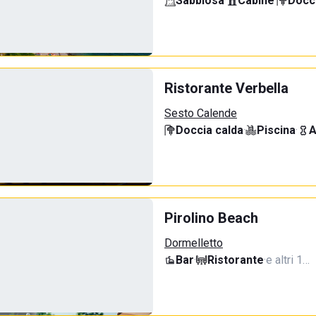
Sabbiosa
·
Cabine
·
Docci
Ristorante Verbella
Sesto Calende
Doccia calda
·
Piscina
·
A
Pirolino Beach
Dormelletto
Bar
·
Ristorante
·
e altri 1…