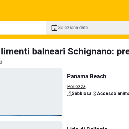
Seleziona date
limenti balneari Schignano: pre
ti
Panama Beach
Porlezza
Sabbiosa
·
Accesso anima