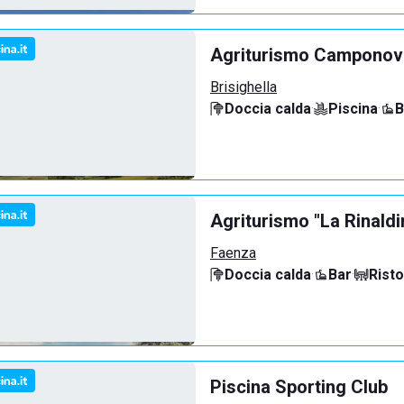
Agriturismo Campono
Brisighella
Doccia calda
·
Piscina
·
B
Agriturismo "La Rinaldi
Faenza
Doccia calda
·
Bar
·
Rist
Piscina Sporting Club