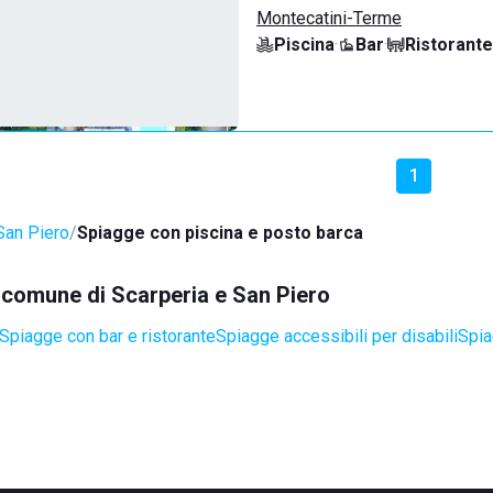
Montecatini-Terme
Piscina
·
Bar
·
Ristorante
1
San Piero
Spiagge con piscina e posto barca
l comune di Scarperia e San Piero
Spiagge con bar e ristorante
Spiagge accessibili per disabili
Spia