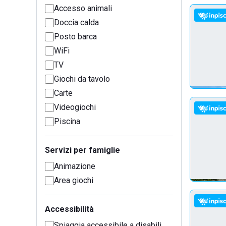
Accesso animali
Doccia calda
Posto barca
WiFi
TV
Giochi da tavolo
Carte
Videogiochi
Piscina
Servizi per famiglie
Animazione
Area giochi
Accessibilità
Spiaggia accessibile a disabili