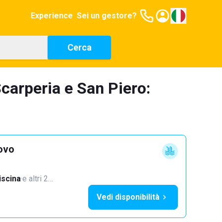
Experience
Sei un gestore?
Cerca
carperia e San Piero:
ovo
iscina
·
e altri 2…
Vedi disponibilità