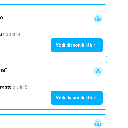
vo
ar
·
e altri 4…
Vedi disponibilità
na"
orante
·
e altri 8…
Vedi disponibilità