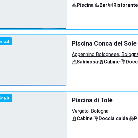
Piscina
·
Bar
·
Ristorante
Piscina Conca del Sole
Appennino Bolognese, Bologn
Sabbiosa
·
Cabine
·
Docci
Piscina di Tolè
Vergato, Bologna
Cabine
·
Doccia calda
·
P