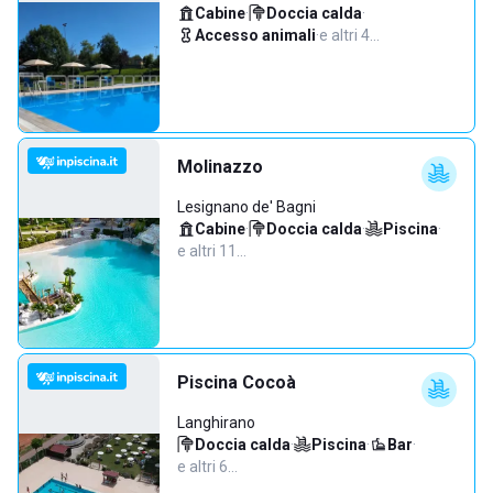
Cabine
·
Doccia calda
·
Accesso animali
·
e altri 4…
Molinazzo
Lesignano de' Bagni
Cabine
·
Doccia calda
·
Piscina
·
e altri 11…
Piscina Cocoà
Langhirano
Doccia calda
·
Piscina
·
Bar
·
e altri 6…