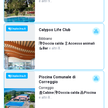
e altri 9…
Calypso Life Club
Bibbiano
Doccia calda
·
Accesso animali
·
Bar
·
e altri 8…
Piscina Comunale di
Correggio
Correggio
Cabine
·
Doccia calda
·
Piscina
·
e altri 8…