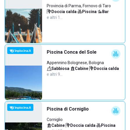
Provincia di Parma, Fornovo di Taro
Doccia calda
·
Piscina
·
Bar
·
e altri 1…
Piscina Conca del Sole
Appennino Bolognese, Bologna
Sabbiosa
·
Cabine
·
Doccia calda
·
e altri 9…
Piscina di Corniglio
Corniglio
Cabine
·
Doccia calda
·
Piscina
·