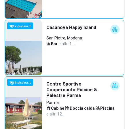
Casanova Happy Island
San Pietro, Modena
Bar
·
e altri 1…
Centro Sportivo
Coopernuoto Piscine &
Palestre Parma
Parma
Cabine
·
Doccia calda
·
Piscina
·
e altri 12…