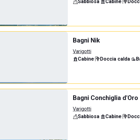
Sabbiosa
·
Cabine
·
Docci
Bagni Nik
Varigotti
Cabine
·
Doccia calda
·
B
Bagni Conchiglia d'Oro
Varigotti
Sabbiosa
·
Cabine
·
Docci