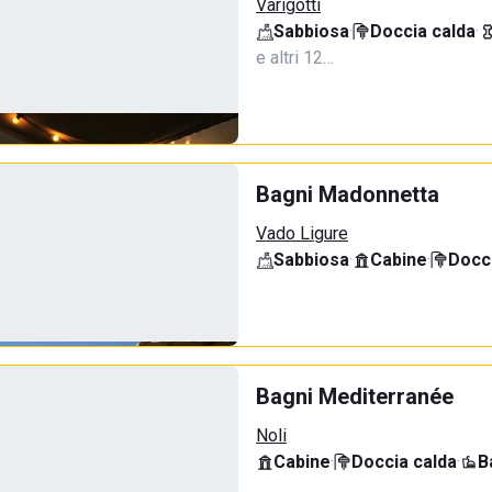
Varigotti
Sabbiosa
·
Doccia calda
·
e altri 12…
Bagni Madonnetta
Vado Ligure
Sabbiosa
·
Cabine
·
Docci
Bagni Mediterranée
Noli
Cabine
·
Doccia calda
·
B