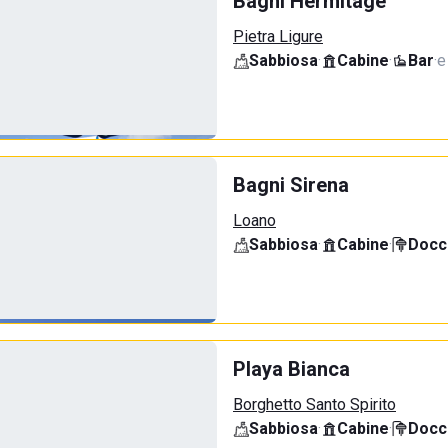
Bagni Hermitage
Pietra Ligure
Sabbiosa
·
Cabine
·
Bar
·
e
Bagni Sirena
Loano
Sabbiosa
·
Cabine
·
Docci
Playa Bianca
Borghetto Santo Spirito
Sabbiosa
·
Cabine
·
Docci