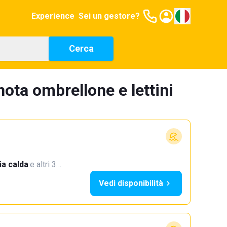
Experience
Sei un gestore?
Cerca
nota ombrellone e lettini
a calda
·
e altri 3…
Vedi disponibilità