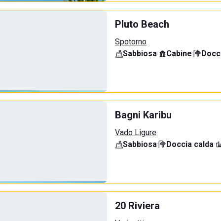
Pluto Beach
Spotorno
Sabbiosa
·
Cabine
·
Docci
Bagni Karibu
Vado Ligure
Sabbiosa
·
Doccia calda
·
20 Riviera