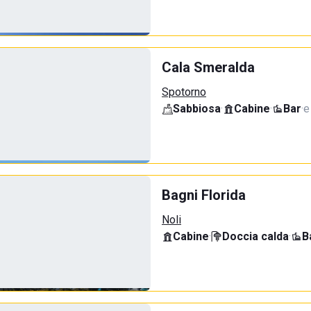
Cala Smeralda
Spotorno
Sabbiosa
·
Cabine
·
Bar
·
e
Bagni Florida
Noli
Cabine
·
Doccia calda
·
B