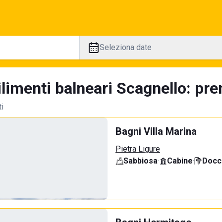
Seleziona date
limenti balneari Scagnello: pre
ti
Bagni Villa Marina
Pietra Ligure
Sabbiosa
·
Cabine
·
Docci